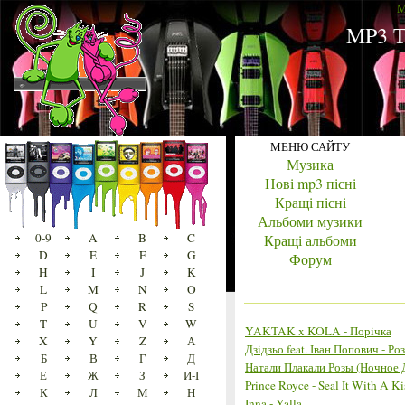
M
MP3 Т
МЕНЮ САЙТУ
Музика
Нові mp3 пісні
Кращі пісні
Альбоми музики
0-9
A
B
C
Кращі альбоми
D
E
F
G
Форум
H
I
J
K
L
M
N
O
P
Q
R
S
T
U
V
W
YAKTAK x KOLA - Порічка
X
Y
Z
А
Дзідзьо feat. Іван Попович - Ро
Б
В
Г
Д
Натали Плакали Розы (Ночное 
Е
Ж
З
И-І
Prince Royce - Seal It With A Ki
К
Л
М
Н
Inna - Yalla