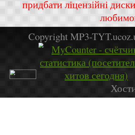
придбати ліцензійні диск
любимо
Copyright MP3-TYT.ucoz
Хости