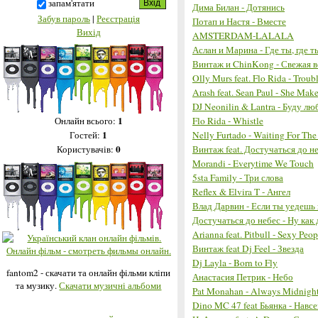
запам'ятати
Дима Билан - Дотянись
Забув пароль
|
Реєстрація
Потап и Настя - Вместе
Вихід
AMSTERDAM-LALALA
Аслан и Марина - Где ты, где 
Винтаж и ChinKong - Свежая 
Olly Murs feat. Flo Rida - Trou
Arash feat. Sean Paul - She Ma
DJ Neonilin & Lantra - Буду лю
1
Flo Rida - Whistle
Онлайн всього:
1
Nelly Furtado - Waiting For The
Гостей:
0
Винтаж feat. Достучаться до не
Користувачів:
Morandi - Everytime We Touch
5sta Family - Три слова
Reflex & Elvira T - Ангел
Влад Дарвин - Если ты уедешь 
Достучаться до небес - Ну как 
Arianna feat. Pitbull - Sexy Peo
Винтаж feat Dj Feel - Звезда
Dj Layla - Born to Fly
fantom2 - скачати та онлайн фільми кліпи
Анастасия Петрик - Небо
та музику.
Скачати музичні альбоми
Pat Monahan - Always Midnigh
Dino MC 47 feat Бьянка - Навсе