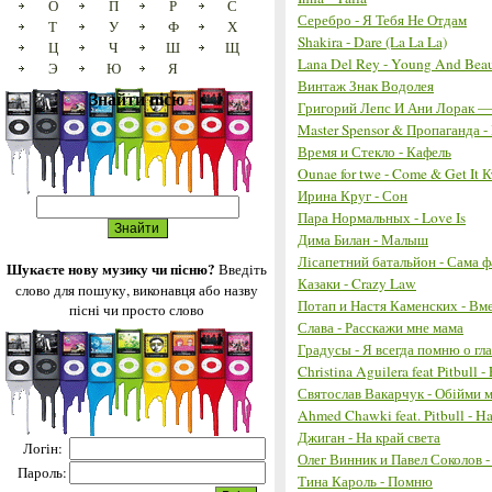
О
П
Р
С
Серебро - Я Тебя Не Отдам
Т
У
Ф
Х
Shakira - Dare (La La La)
Ц
Ч
Ш
Щ
Lana Del Rey - Young And Beau
Э
Ю
Я
Винтаж Знак Водолея
Знайти пісю
Григорий Лепс И Ани Лорак —
Master Spensor & Пропаганда -
Время и Стекло - Кафель
Ounae for twe - Come & Get It
Ирина Круг - Сон
Пара Нормальных - Love Is
Дима Билан - Малыш
Лісапетний батальйон - Сама 
Шукаєте нову музику чи пісню?
Введіть
Казаки - Crazy Law
слово для пошуку, виконавця або назву
Потап и Настя Каменских - Вм
пісні чи просто слово
Слава - Расскажи мне мама
Градусы - Я всегда помню о гл
Christina Aguilera feat Pitbull 
Святослав Вакарчук - Обійми 
Ahmed Chawki feat. Pitbull - H
Джиган - На край света
Логін:
Олег Винник и Павел Соколов -
Пароль:
Тина Кароль - Помню