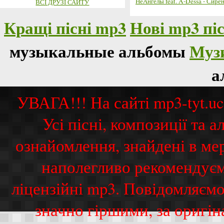
НеАнгелы feat. A-Dessa - Сире
ВСІ ДРУЗІ САЙТУ
Кращі пісні mp3
Нові mp3 піс
музыкальные альбомы
Муз
а
УВАГА!!! На сайті mp3-tyt.u
Усі пісні, композиції та
ознайомлення, знайдені в ме
наполегливо рекомендуєм
ліцензійні mp3. Повідомляємо
значно гіршими, за оригі