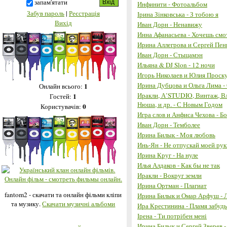
запам'ятати
Инфинити - Фотоальбом
Забув пароль
|
Реєстрація
Ірина Зінковська - З тобою я
Вихід
Иван Дорн - Ненавижу
Инна Афанасьева - Хочешь смо
Ирина Аллегрова и Сергей Пенк
Иван Дорн - Стыцамэн
Ильяна & DJ Slon - 12 ночи
Игорь Николаев и Юлия Проску
Ирина Дубцова и Ольга Лима -
1
Онлайн всього:
Иракли, А’STUDIO, Винтаж, Вл
1
Гостей:
Нюша, и др. - С Новым Годом
0
Користувачів:
Игра слов и Анфиса Чехова - 
Иван Дорн - Темболее
Ирина Билык - Моя любовь
Инь-Ян - Не отпускай моей рук
Ирина Круг - На нуле
Илья Алдаков - Как бы не так
Иракли - Вокруг земли
Ирина Ортман - Плагиат
fantom2 - скачати та онлайн фільми кліпи
Ирина Билык и Омар Арфуш - 
та музику.
Скачати музичні альбоми
Ира Крестинина - Пламя забудь
Ірена - Ти потрібен мені
Ирина Билык и Сергей Зверев 