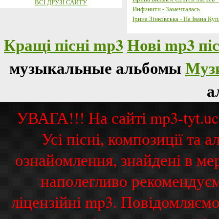
ВСІ ДРУЗІ САЙТУ
Инфинити - Замечталась
Ірина Зінковська - На Івана Куп
Кращі пісні mp3
Нові mp3 піс
музыкальные альбомы
Муз
а
УВАГА!!! На сайті mp3-tyt.u
Усі пісні, композиції та
ознайомлення, знайдені в ме
наполегливо рекомендуєм
ліцензійні mp3. Повідомляємо