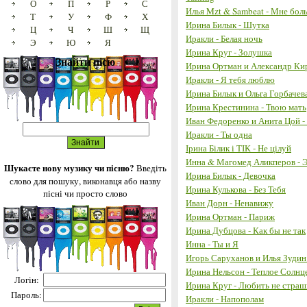
О
П
Р
С
Илья Mzt & Sambeat - Мне бол
Т
У
Ф
Х
Ирина Билык - Шутка
Ц
Ч
Ш
Щ
Иракли - Белая ночь
Э
Ю
Я
Ирина Круг - Золушка
Знайти пісю
Ирина Ортман и Александр Кир
Иракли - Я тебя люблю
Ирина Билык и Ольга Горбачев
Ирина Крестинина - Твою мать
Иван Федоренко и Анита Цой -
Иракли - Ты одна
Ірина Білик і ТІК - Не цілуй
Инна & Магомед Аликперов - 
Шукаєте нову музику чи пісню?
Введіть
Ирина Билык - Девочка
слово для пошуку, виконавця або назву
Ирина Кулькова - Без Тебя
пісні чи просто слово
Иван Дорн - Ненавижу
Ирина Ортман - Париж
Ирина Дубцова - Как бы не так
Инна - Ты и Я
Игорь Саруханов и Илья Зудин
Ирина Нельсон - Теплое Солнц
Логін:
Ирина Круг - Любить не стра
Пароль:
Иракли - Напополам