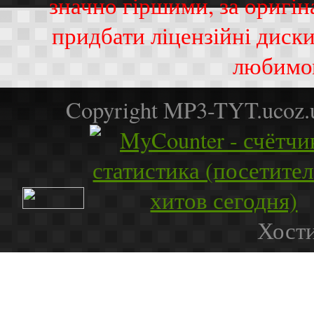
значно гіршими, за оригі
придбати ліцензійні диск
любимо
Copyright MP3-TYT.ucoz
Хости