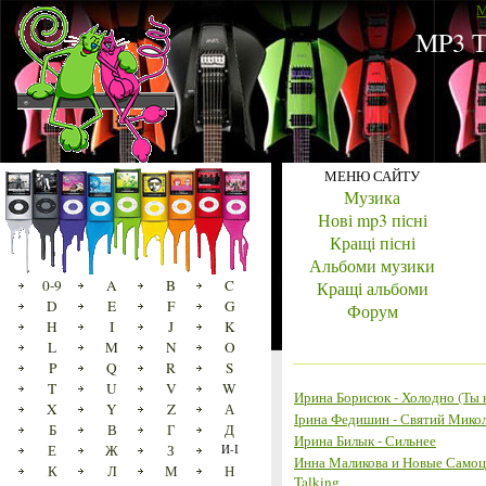
M
MP3 Т
МЕНЮ САЙТУ
Музика
Нові mp3 пісні
Кращі пісні
Альбоми музики
0-9
A
B
C
Кращі альбоми
D
E
F
G
Форум
H
I
J
K
L
M
N
O
P
Q
R
S
T
U
V
W
Ирина Борисюк - Холодно (Ты н
X
Y
Z
А
Ірина Федишин - Святий Мико
Б
В
Г
Д
Ирина Билык - Сильнее
Е
Ж
З
И-І
Инна Маликова и Новые Самоц
К
Л
М
Н
Talking