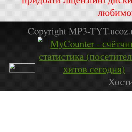
любимо
Copyright MP3-TYT.ucoz
Хости