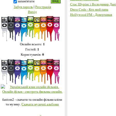
запам'ятати
Стас Шурінс і Володимир Дант
Забув пароль
|
Реєстрація
Dress Code - Кто мой папа
Вихід
Hollywood FM - Доверчивая
1
Онлайн всього:
1
Гостей:
0
Користувачів:
fantom2 - скачати та онлайн фільми кліпи
та музику.
Скачати музичні альбоми