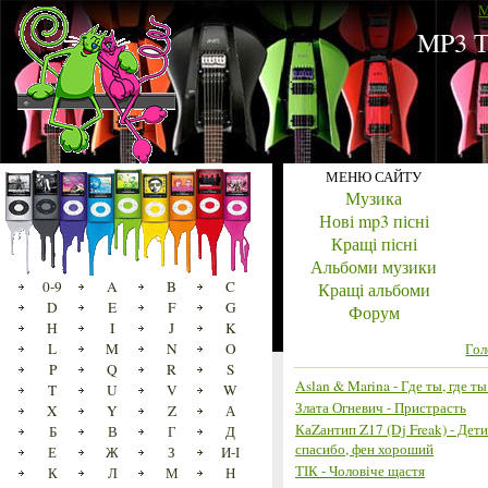
M
MP3 Т
МЕНЮ САЙТУ
Музика
Нові mp3 пісні
Кращі пісні
Альбоми музики
0-9
A
B
C
Кращі альбоми
D
E
F
G
Форум
H
I
J
K
L
M
N
O
Гол
P
Q
R
S
Aslan & Marina - Где ты, где т
T
U
V
W
Злата Огневич - Пристрасть
X
Y
Z
А
КаZантип Z17 (Dj Freak) - Дет
Б
В
Г
Д
спасибо, фен хороший
Е
Ж
З
И-І
ТІК - Чоловіче щастя
К
Л
М
Н