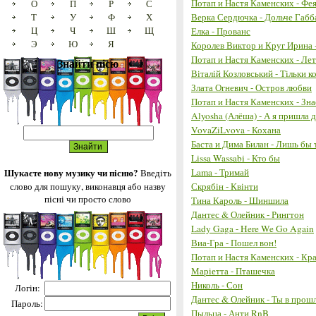
Потап и Настя Каменских - Фе
О
П
Р
С
Т
У
Ф
Х
Верка Сердючка - Дольче Габб
Ц
Ч
Ш
Щ
Елка - Прованс
Э
Ю
Я
Королев Виктор и Круг Ирина -
Потап и Настя Каменских - Ле
Знайти пісю
Віталій Козловський - Тільки к
Злата Огневич - Остров любви
Потап и Настя Каменских - Зн
Alyosha (Алёша) - А я пришла 
VovaZiLvova - Кохана
Баста и Дима Билан - Лишь бы 
Lissa Wassabi - Кто бы
Шукаєте нову музику чи пісню?
Lama - Тримай
Введіть
слово для пошуку, виконавця або назву
Скрябін - Квінти
пісні чи просто слово
Тина Кароль - Шиншила
Дантес & Олейник - Рингтон
Lady Gaga - Here We Go Again
Виа-Гра - Пошел вон!
Потап и Настя Каменских - Кра
Маріетта - Пташечка
Николь - Сон
Логін:
Дантес & Олейник - Ты в прош
Пароль:
Пыльца - Анти RnB