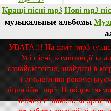
ВСІ ДРУЗІ САЙТУ
Кращі пісні mp3
Нові mp3 піс
музыкальные альбомы
Муз
а
УВАГА!!! На сайті mp3-tyt.u
Усі пісні, композиції та
ознайомлення, знайдені в ме
наполегливо рекомендуєм
ліцензійні mp3. Повідомляємо
значно гіршими, за оригі
придбати ліцензійні диск