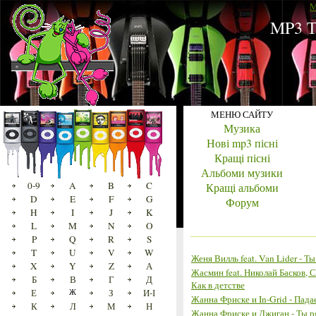
M
MP3 Т
МЕНЮ САЙТУ
Музика
Нові mp3 пісні
Кращі пісні
Альбоми музики
0-9
A
B
C
Кращі альбоми
D
E
F
G
Форум
H
I
J
K
L
M
N
O
P
Q
R
S
T
U
V
W
Женя Вилль feat. Van Lider - Ты
X
Y
Z
А
Жасмин feat. Николай Басков, С
Б
В
Г
Д
Как в детстве
Е
Ж
З
И-І
Жанна Фриске и In-Grid - Пада
К
Л
М
Н
Жанна Фриске и Джиган - Ты 