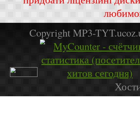
любимо
Copyright MP3-TYT.ucoz
Хости