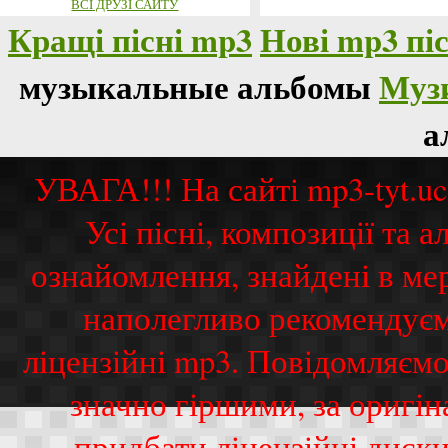
ВСІ ДРУЗІ САЙТУ
Кращі пісні mp3
Нові mp3 піс
музыкальные альбомы
Муз
а
УВАГА!!! На сайті mp3-tyt.u
Усі пісні, композиції та
ознайомлення, знайдені в ме
наполегливо рекомендуєм
ліцензійні mp3. Повідомляємо
значно гіршими, за оригі
придбати ліцензійні диск