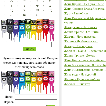
О
П
Р
С
Женя Юдина - Ты Нужен Мне
Т
У
Ф
Х
Женя Фокин и Влада Яковлева 
Ц
Ч
Ш
Щ
Жуки - Разлюбила
Э
Ю
Я
Женя Рассказова & Марина Лиз
Знайти пісю
сердца
Жемчужина - На осколки
Жанна Фриске - От Винта
Жаклин - Лето навсегда
Жаклин - Любовь-магнит
Жемчуг - Солнце мое
Жасмин и David - Восточное 
Жанна Фриске - Дождь
Шукаєте нову музику чи пісню?
Введіть
Женя Барс - Я целовал тебя во 
слово для пошуку, виконавця або назву
Женя Мильковский - Я плюс Т
пісні чи просто слово
Женя Мильковский - Станция 
Жива вода - Не відлітай
Жаклин - Купи мне любовь
Жасмин - Виновата
Логін:
Пароль: