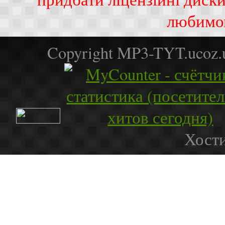
любимо
Copyright MP3-TYT.ucoz
Хости