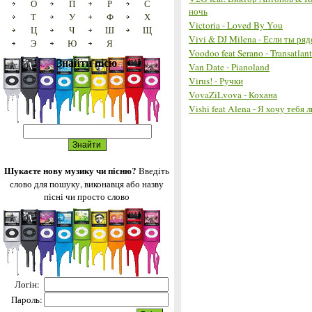
О
П
Р
С
ночь
Т
У
Ф
Х
Victoria - Loved By You
Ц
Ч
Ш
Щ
Vivi & DJ Milena - Если ты ря
Э
Ю
Я
Voodoo feat Serano - Transatlan
Знайти пісю
Van Date - Pianoland
Virus! - Ручки
VovaZiLvova - Кохана
Vishi feat Alena - Я хочу тебя 
Шукаєте нову музику чи пісню?
Введіть
слово для пошуку, виконавця або назву
пісні чи просто слово
Логін:
Пароль: