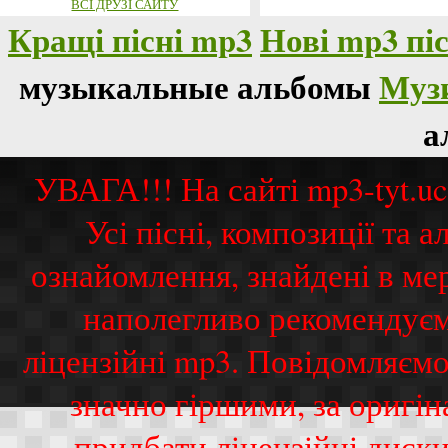
ВСІ ДРУЗІ САЙТУ
Кращі пісні mp3
Нові mp3 піс
музыкальные альбомы
Муз
а
УВАГА!!! На сайті mp3-tyt.u
Усі пісні, композиції та
ознайомлення, знайдені в ме
наполегливо рекомендуєм
ліцензійні mp3. Повідомляємо
значно гіршими, за оригі
придбати ліцензійні диск