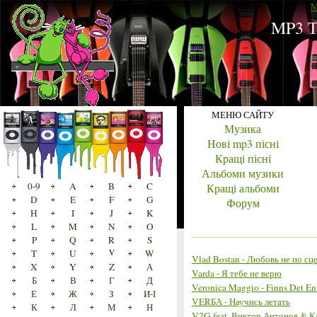
M
MP3 Т
МЕНЮ САЙТУ
Музика
Нові mp3 пісні
Кращі пісні
Альбоми музики
0-9
A
B
C
Кращі альбоми
D
E
F
G
Форум
H
I
J
K
L
M
N
O
P
Q
R
S
T
U
V
W
Vlad Bostan - Любовь не по с
X
Y
Z
А
Varda - Я тебе не верю
Б
В
Г
Д
Veronica Maggio - Finns Det En 
Е
Ж
З
И-І
VERБА - Научись летать
К
Л
М
Н
V2G feat. Виктор Антонов & К