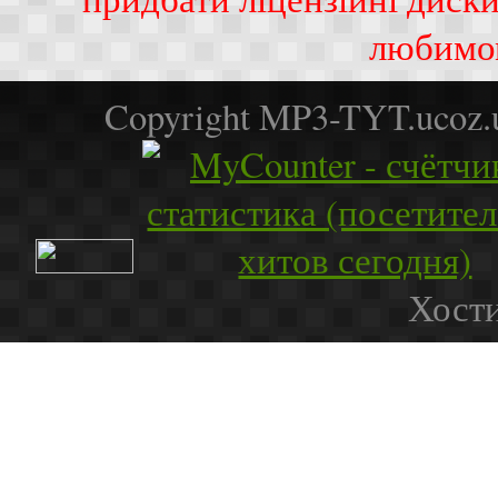
любимо
Copyright MP3-TYT.ucoz
Хости