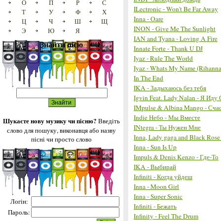
О
П
Р
С
ILectronic - Won't Be Far Away
Т
У
Ф
Х
Inna - Oare
Ц
Ч
Ш
Щ
INON - Give Me The Sunlight
Э
Ю
Я
IAN and Tyana - Loving A Fire
Знайти пісю
Innate Forte - Thank U DJ
Iyaz - Rule The World
Iyaz - Whats My Name (Rihanna
In The End
IKA - Задыхаюсь без тебя
Igvin Feat. Lady Nalan - Я Иду
IMpulse & Albina Mango - Сча
Indie Небо - Мы Вместе
Шукаєте нову музику чи пісню?
Введіть
INtegra - Ты Нужен Мне
слово для пошуку, виконавця або назву
Inna, Lady gaga and Black Rose
пісні чи просто слово
Inna - Sun Is Up
Impuls & Denis Kenzo - Где-То
IKA - Выбирай
Infiniti - Когда уйдеш
Inna - Moon Girl
Inna - Super Sonic
Логін:
Infiniti - Бежать
Пароль:
Infinity - Feel The Drum