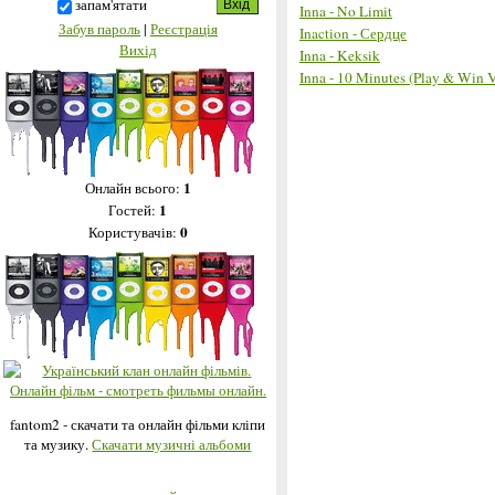
запам'ятати
Inna - No Limit
Забув пароль
|
Реєстрація
Inaction - Сердце
Вихід
Inna - Keksik
Inna - 10 Minutes (Play & Win V
1
Онлайн всього:
1
Гостей:
0
Користувачів:
fantom2 - скачати та онлайн фільми кліпи
та музику.
Скачати музичні альбоми