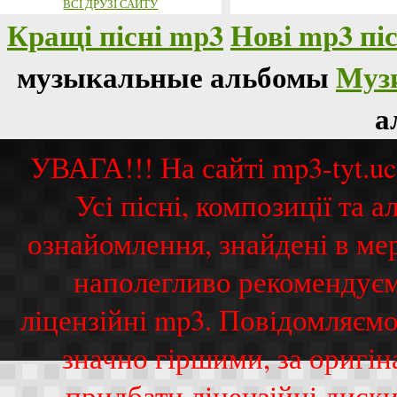
ВСІ ДРУЗІ САЙТУ
Кращі пісні mp3
Нові mp3 піс
музыкальные альбомы
Муз
а
УВАГА!!! На сайті mp3-tyt.u
Усі пісні, композиції та
ознайомлення, знайдені в ме
наполегливо рекомендуєм
ліцензійні mp3. Повідомляємо
значно гіршими, за оригі
придбати ліцензійні диск