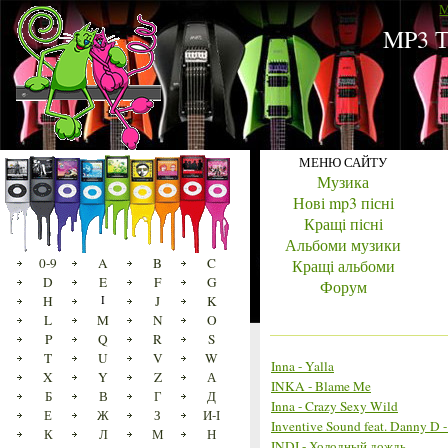
M
MP3 Т
МЕНЮ САЙТУ
Музика
Нові mp3 пісні
Кращі пісні
Альбоми музики
0-9
A
B
C
Кращі альбоми
D
E
F
G
Форум
H
I
J
K
L
M
N
O
P
Q
R
S
T
U
V
W
Inna - Yalla
X
Y
Z
А
INKA - Blame Me
Б
В
Г
Д
Inna - Crazy Sexy Wild
Е
Ж
З
И-І
Inventive Sound feat. Danny D 
К
Л
М
Н
INDI - Холодный дождь