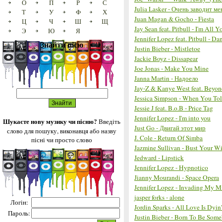
О
П
Р
С
Julia Lasker - Очень заводит ме
Т
У
Ф
Х
Juan Magan & Gocho - Fiesta
Ц
Ч
Ш
Щ
Jay Sean feat. Pitbull - I'm All Y
Э
Ю
Я
Jennifer Lopez feat. Pitbull - D
Знайти пісю
Justin Bieber - Mistletoe
Jackie Boyz - Dissapear
Joe Jonas - Make You Mine
Janna Martin - Надоело
Jay-Z & Kanye West feat. Beyonc
Jessica Simpson - When You T
Jessie J feat. B.o.B - Price Tag
Jennifer Lopez - I'm into you
Шукаєте нову музику чи пісню?
Введіть
Just Go - Двигай этот мир
слово для пошуку, виконавця або назву
J. Cole - Return Of Simba
пісні чи просто слово
Jazmine Sullivan - Bust Your 
Jedward - Lipstick
Jennifer Lopez - Hypnotico
Jianny Mourandi - Space Opera
Jennifer Lopez - Invading My M
jasper forks - alone
Логін:
Jordin Sparks - All Love Is Dyin'
Пароль:
Justin Bieber - Born To Be Som