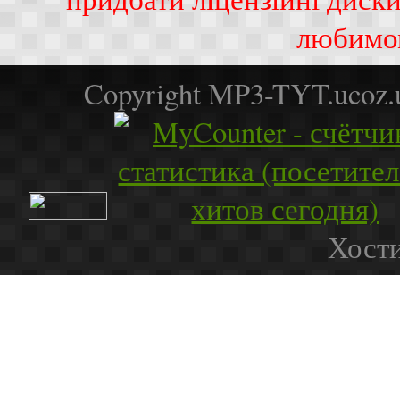
любимо
Copyright MP3-TYT.ucoz
Хости