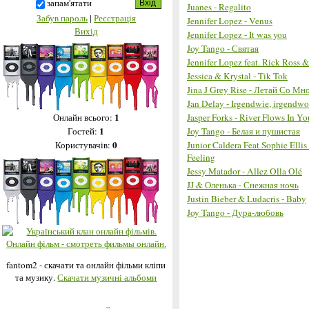
запам'ятати
Juanes - Regalito
Забув пароль
|
Реєстрація
Jennifer Lopez - Venus
Вихід
Jennifer Lopez - It was you
Joy Tango - Святая
Jennifer Lopez feat. Rick Ross
Jessica & Krystal - Tik Tok
Jina J Grey Rise - Летай Со Мн
Jan Delay - Irgendwie, irgendw
1
Jasper Forks - River Flows In Yo
Онлайн всього:
1
Joy Tango - Белая и пушистая
Гостей:
0
Junior Caldera Feat Sophie Ellis 
Користувачів:
Feeling
Jessy Matador - Allez Olla Olé
JJ & Оленька - Снежная ночь
Justin Bieber & Ludacris - Baby
Joy Tango - Дура-любовь
fantom2 - скачати та онлайн фільми кліпи
та музику.
Скачати музичні альбоми