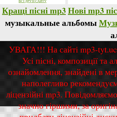
ВСІ ДРУЗІ САЙТУ
Кращі пісні mp3
Нові mp3 піс
музыкальные альбомы
Муз
а
УВАГА!!! На сайті mp3-tyt.u
Усі пісні, композиції та
ознайомлення, знайдені в ме
наполегливо рекомендуєм
ліцензійні mp3. Повідомляємо
значно гіршими, за оригі
придбати ліцензійні диск