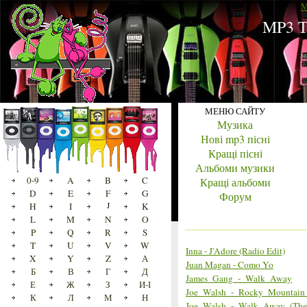
M
MP3 Т
МЕНЮ САЙТУ
Музика
Нові mp3 пісні
Кращі пісні
Альбоми музики
0-9
A
B
C
Кращі альбоми
D
E
F
G
Форум
H
I
J
K
L
M
N
O
P
Q
R
S
T
U
V
W
Inna - J'Adore (Radio Edit)
X
Y
Z
А
Juan Magan - Como Yo
Б
В
Г
Д
James_Gang_-_Walk_Away
Е
Ж
З
И-І
Joe_Walsh_-_Rocky_Mountai
К
Л
М
Н
Joe_Walsh_-_Walk_Away_(The