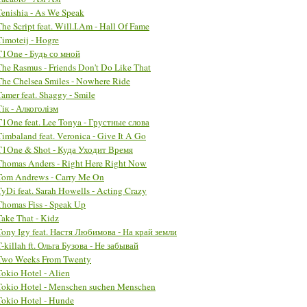
Tenishia - As We Speak
The Script feat. Will.I.Am - Hall Of Fame
Timoteij - Hogre
T1One - Будь со мной
The Rasmus - Friends Don't Do Like That
The Chelsea Smiles - Nowhere Ride
Tamer feat. Shaggy - Smile
Тік - Алкоголізм
T1One feat. Lee Tonya - Грустные слова
Timbaland feat. Veronica - Give It A Go
T1One & Shot - Куда Уходит Время
Thomas Anders - Right Here Right Now
Tom Andrews - Carry Me On
TyDi feat. Sarah Howells - Acting Crazy
Thomas Fiss - Speak Up
Take That - Kidz
Tony Igy feat. Настя Любимова - На край земли
T-killah ft. Ольга Бузова - Не забывай
Two Weeks From Twenty
Tokio Hotel - Alien
Tokio Hotel - Menschen suchen Menschen
Tokio Hotel - Hunde