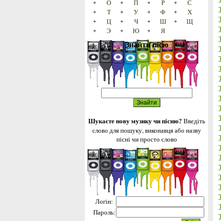
О
П
Р
С
Т
У
Ф
Х
Ц
Ч
Ш
Щ
Э
Ю
Я
Знайти пісю
Шукаєте нову музику чи пісню?
Введіть
слово для пошуку, виконавця або назву
пісні чи просто слово
Логін:
Пароль: