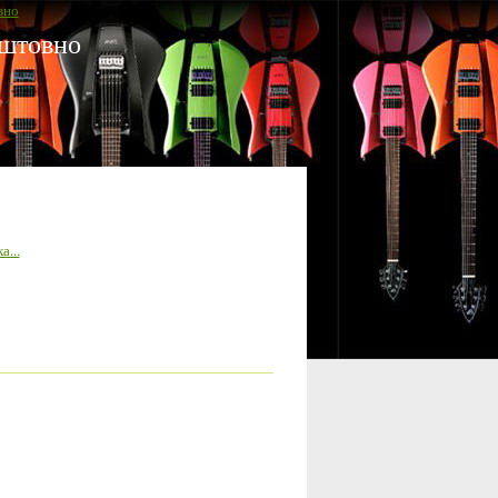
вно
оштовно
а...