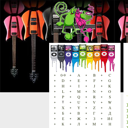
0-9
A
B
C
D
E
F
G
H
I
J
K
L
M
N
O
P
Q
R
S
T
U
V
W
X
Y
Z
А
Б
В
Г
Д
Е
Ж
З
И-І
К
Л
М
Н