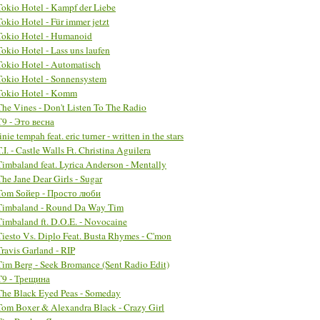
Tokio Hotel - Kampf der Liebe
Tokio Hotel - Für immer jetzt
Tokio Hotel - Humanoid
Tokio Hotel - Lass uns laufen
Tokio Hotel - Automatisch
Tokio Hotel - Sonnensystem
Tokio Hotel - Komm
The Vines - Don't Listen To The Radio
Т9 - Это весна
inie tempah feat. eric turner - written in the stars
T.I. - Castle Walls Ft. Christina Aguilera
Timbaland feat. Lyrica Anderson - Mentally
The Jane Dear Girls - Sugar
Tom Sойер - Просто люби
Timbaland - Round Da Way Tim
Timbaland ft. D.O.E. - Novocaine
Tiesto Vs. Diplo Feat. Busta Rhymes - C'mon
Travis Garland - RIP
Tim Berg - Seek Bromance (Sent Radio Edit)
T9 - Трещина
The Black Eyed Peas - Someday
Tom Boxer & Alexandra Black - Crazy Girl