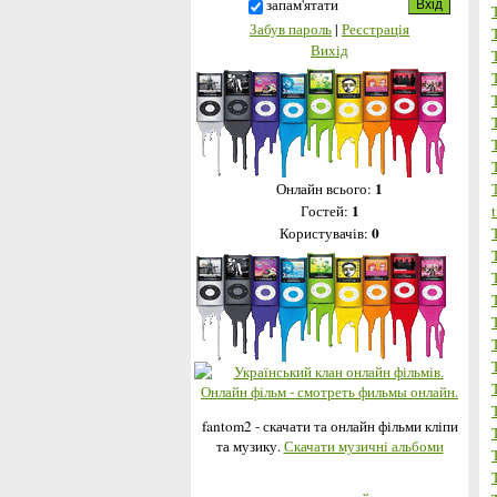
запам'ятати
Забув пароль
|
Реєстрація
Вихід
1
Онлайн всього:
1
t
Гостей:
0
Користувачів:
fantom2 - скачати та онлайн фільми кліпи
та музику.
Скачати музичні альбоми