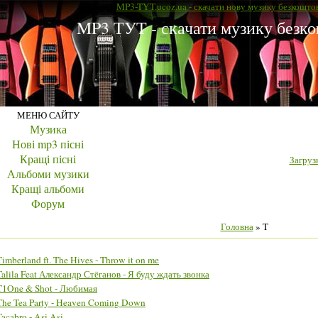
MP3-TYT.ucoz.ua - скачати нову музику безкошто
MP3 ТУТ - скачати музику безк
МЕНЮ САЙТУ
Музика
Нові mp3 пісні
Кращі пісні
Загрузк
Альбоми музики
Кращі альбоми
Форум
Головна
»
T
Timberland ft. The Hives - Throw it on me
Talila Feat Александр Стёганов - Я буду ждать звонка
T1One & Shot - Любимая
The Tea Party - Heaven Coming Down
Tacabro - Asi Asi