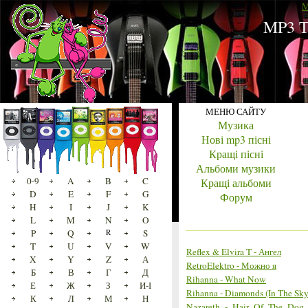
M
MP3 Т
МЕНЮ САЙТУ
Музика
Нові mp3 пісні
Кращі пісні
Альбоми музики
0-9
A
B
C
Кращі альбоми
D
E
F
G
Форум
H
I
J
K
L
M
N
O
P
Q
R
S
T
U
V
W
Reflex & Elvira T - Ангел
X
Y
Z
А
RetroElektro - Можно я
Б
В
Г
Д
Rihanna - What Now
Е
Ж
З
И-І
Rihanna - Diamonds (In The Sky
К
Л
М
Н
Nazareth_-_Hair_Of_The_Dog