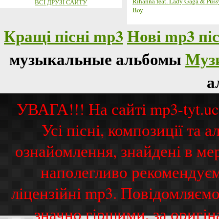
Rihanna feat. Lady Gaga & Pus
ВСІ ДРУЗІ САЙТУ
Boy
Кращі пісні mp3
Нові mp3 піс
музыкальные альбомы
Муз
а
УВАГА!!! На сайті mp3-tyt.u
Усі пісні, композиції та
ознайомлення, знайдені в ме
наполегливо рекомендуєм
ліцензійні mp3. Повідомляємо
значно гіршими, за оригі