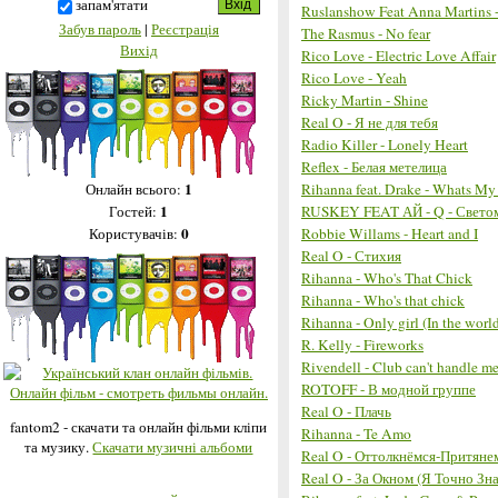
запам'ятати
Ruslanshow Feat Anna Martins
Забув пароль
|
Реєстрація
The Rasmus - No fear
Вихід
Rico Love - Electric Love Affair
Rico Love - Yeah
Ricky Martin - Shine
Real O - Я не для тебя
Radio Killer - Lonely Heart
Reflex - Белая метелица
1
Rihanna feat. Drake - Whats M
Онлайн всього:
1
RUSKEY FEAT АЙ - Q - Светом
Гостей:
0
Robbie Willams - Heart and I
Користувачів:
Real O - Стихия
Rihanna - Who's That Chick
Rihanna - Who's that chick
Rihanna - Only girl (In the worl
R. Kelly - Fireworks
Rivendell - Club can't handle me
ROTOFF - В модной группе
Real O - Плачь
fantom2 - скачати та онлайн фільми кліпи
Rihanna - Te Amo
та музику.
Скачати музичні альбоми
Real O - Оттолкнёмся-Притяне
Real O - За Окном (Я Точно Зн