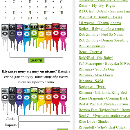
О
П
Р
С
Rush_-_Fly_By_Right
Т
У
Ф
Х
R.I.O. feat. U-Jean - Summer Jam
Ц
Ч
Ш
Щ
Rise feat. B.Bounty - Ты и я
Э
Ю
Я
Lil wayne - Obama, obama
Знайти пісю
Reflex - Я буду небом твоим
Rob Zombie - Feel So Numb
Rob Zombie - Demon Speeding
RI - Все решено
Rene - Снегом
RokNRol - Oh, Baby!
Рей Мистерио - Booyaka 619 b
Rihanna - You Da One
Шукаєте нову музику чи пісню?
Введіть
Rihanna - Man Down
слово для пошуку, виконавця або назву
Rihanna - S&M
пісні чи просто слово
Reформа - Пусть
Rihanna - California King Bed
Rares Dragomir - Coming Back 
Red & Priz feat. Natali - Летняя
Romeo Feat. Taylor Swift - Ro
Real O - Мужчины любят глаза
Логін:
Rico Love - Shades
Пароль:
Rivendell - Who's That Chick