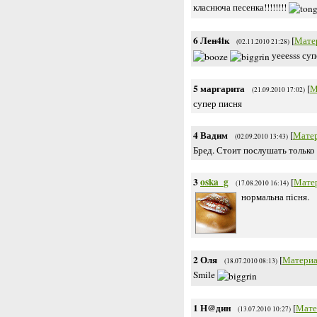
класнюча песенка!!!!!!!!
6
Лен4iк
[
Мате
(02.11.2010 21:28)
уеееsss суп
5
маргарита
[
М
(21.09.2010 17:02)
супер писня
4
Вадим
[
Мате
(02.09.2010 13:43)
Бред. Стоит послушать только 
3
oska_g
[
Мате
(17.08.2010 16:14)
нормальна пісня.
2
Оля
[
Материа
(18.07.2010 08:13)
Smile
1
Н@дин
[
Мате
(13.07.2010 10:27)