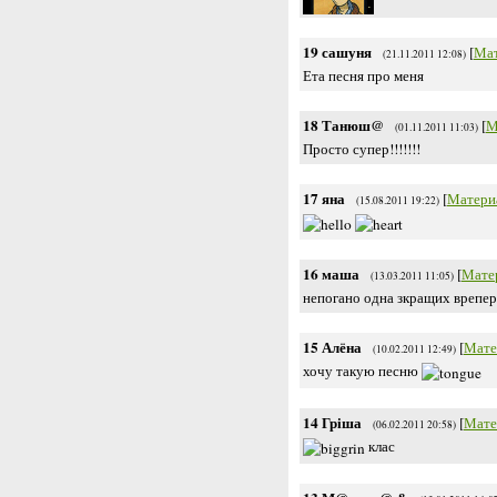
19
сашуня
[
Мат
(21.11.2011 12:08)
Ета песня про меня
18
Танюш@
[
М
(01.11.2011 11:03)
Просто супер!!!!!!!
17
яна
[
Матери
(15.08.2011 19:22)
16
маша
[
Мате
(13.03.2011 11:05)
непогано одна зкращих врепе
15
Алёна
[
Мате
(10.02.2011 12:49)
хочу такую песню
14
Гріша
[
Мате
(06.02.2011 20:58)
клас