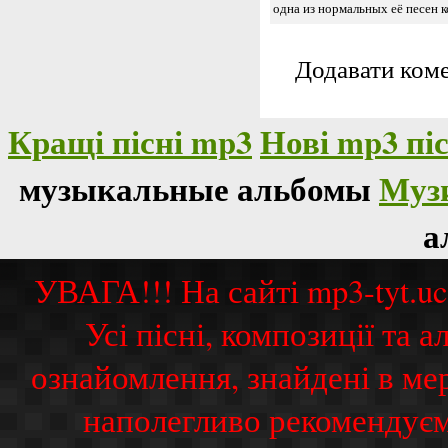
одна из нормальных её песен к
Додавати коме
Кращі пісні mp3
Нові mp3 піс
музыкальные альбомы
Муз
а
УВАГА!!! На сайті mp3-tyt.u
Усі пісні, композиції та
ознайомлення, знайдені в ме
наполегливо рекомендуєм