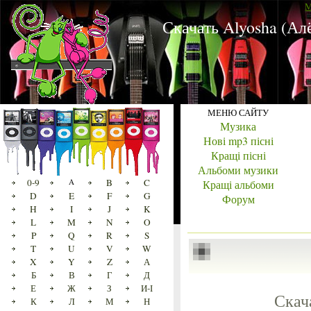
M
Скачать Alyosha (Ал
МЕНЮ САЙТУ
Музика
Нові mp3 пісні
Кращі пісні
Альбоми музики
0-9
A
B
C
Кращі альбоми
D
E
F
G
Форум
H
I
J
K
L
M
N
O
P
Q
R
S
T
U
V
W
X
Y
Z
А
Б
В
Г
Д
Е
Ж
З
И-І
Скач
К
Л
М
Н