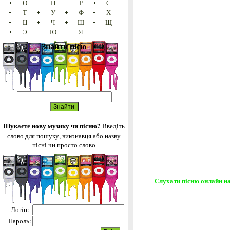
О
П
Р
С
Т
У
Ф
Х
Ц
Ч
Ш
Щ
Э
Ю
Я
Знайти пісю
Шукаєте нову музику чи пісню?
Введіть
слово для пошуку, виконавця або назву
пісні чи просто слово
Слухати пісню онлайн на
Логін:
Пароль: