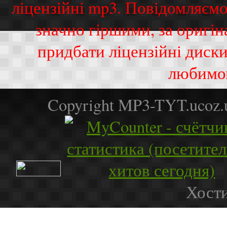
ліцензійні mp3. Повідомляємо
значно гіршими, за оригі
придбати ліцензійні диск
любимо
Copyright MP3-TYT.ucoz
Хости