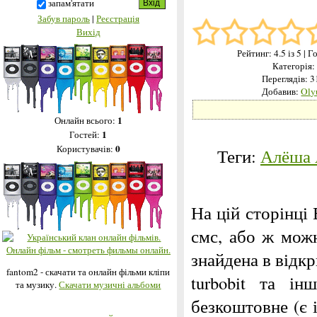
запам'ятати
Забув пароль
|
Реєстрація
Вихід
Рейтинг:
4.5
із 5
| Г
Категорія
Переглядів: 
Добавив:
Oly
1
Онлайн всього:
1
Гостей:
0
Користувачів:
Теги:
Алёша 
На цій сторінці
смс, або ж можн
знайдена в відкри
fantom2 - скачати та онлайн фільми кліпи
turbobit та і
та музику.
Скачати музичні альбоми
безкоштовне (є 