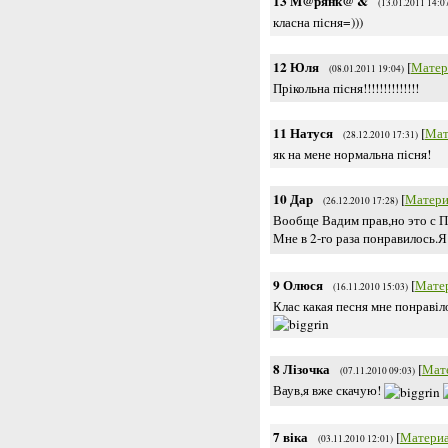
13
М@рянк@ &
(13.01.2011 14:0
класна пісня=)))
12
Юля
[
Матер
(08.01.2011 19:04)
Прікольна пісня!!!!!!!!!!!!!!
11
Натуся
[
Мат
(28.12.2010 17:31)
як на мене нормальна пісня!
10
Дар
[
Матери
(26.12.2010 17:28)
Вообще Вадим прав,но это с 
Мне в 2-го раза понравилось.Я
9
Олюся
[
Мате
(16.11.2010 15:03)
Клас какая песня мне понравіл
8
Лізочка
[
Мат
(07.11.2010 09:03)
Ваув,я вже скачую!
7
віка
[
Матери
(03.11.2010 12:01)