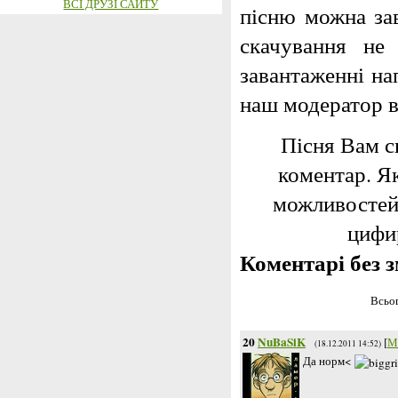
ВСІ ДРУЗІ САЙТУ
пісню можна за
скачування не
завантаженні на
наш модератор 
Пісня Вам с
коментар. Я
можливостей,
цифир
Коментарі без з
Всьог
20
NuBaSiK
[
М
(18.12.2011 14:52)
Да норм<