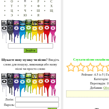
О
П
Р
С
Т
У
Ф
Х
Ц
Ч
Ш
Щ
Э
Ю
Я
Знайти пісю
Слухати пісню онлайн на
Шукаєте нову музику чи пісню?
Введіть
слово для пошуку, виконавця або назву
пісні чи просто слово
Рейтинг:
4.5
із 5
| Г
Категорія
Переглядів: 
Добавив:
Oly
Логін:
Пароль: