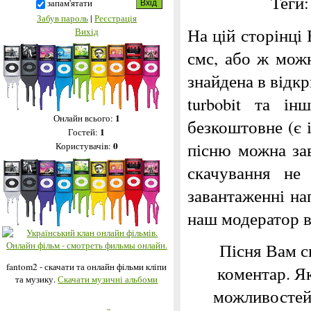
Теги
запам'ятати
Забув пароль
|
Реєстрація
На цій сторінці
Вихід
смс, або ж можн
знайдена в відкри
turbobit та і
1
Онлайн всього:
безкоштовне (є 
1
Гостей:
пісню можна за
0
Користувачів:
скачування не
завантаженні на
наш модератор 
Пісня Вам с
fantom2 - скачати та онлайн фільми кліпи
коментар. Я
та музику.
Скачати музичні альбоми
можливостей,