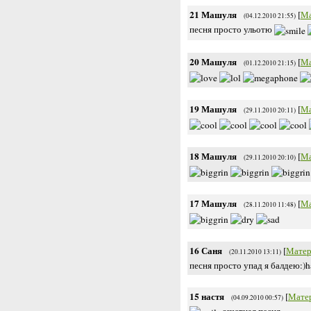
21
Машуля
[
Ма
(04.12.2010 21:55)
песня просто ульотю
20
Машуля
[
Ма
(01.12.2010 21:15)
19
Машуля
[
Ма
(29.11.2010 20:11)
18
Машуля
[
Ма
(29.11.2010 20:10)
17
Машуля
[
Ма
(28.11.2010 11:48)
16
Саня
[
Матер
(20.11.2010 13:11)
песня просто упад я балдею:)h
15
настя
[
Мате
(04.09.2010 00:57)
зачетная песня