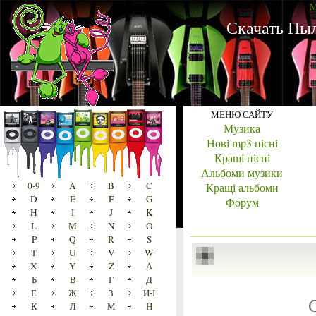
M
Скачать Пыл
МЕНЮ САЙТУ
Музика
Нові mp3 пісні
Кращі пісні
Альбоми музики
0-9
A
B
C
Кращі альбоми
D
E
F
G
Форум
H
I
J
K
L
M
N
O
P
Q
R
S
T
U
V
W
X
Y
Z
А
Б
В
Г
Д
Е
Ж
З
И-І
К
Л
М
Н