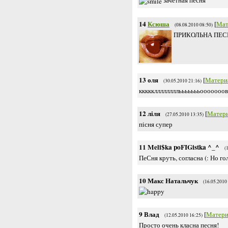
14
Ксюша
[
Мат
(08.08.2010 08:50)
ПРИКОЛЬНА ПЕСНЯ
13
оля
[
Матери
(30.05.2010 21:16)
ккккклллллллльььььььооооооовв
12
ліля
[
Матер
(27.05.2010 13:35)
пісня супер
11
Meli$ka poFIGistka ^_^
(
ПеСня круть, согласна (: Но г
10
Макс Натальчук
(16.05.2010
9
Влад
[
Матери
(12.05.2010 16:25)
Просто очень класна песня!