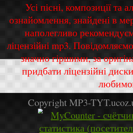
Усі пісні, композиції та
ознайомлення, знайдені в ме
наполегливо рекомендуєм
ліцензійні mp3. Повідомляємо
значно гіршими, за оригі
придбати ліцензійні диск
любимо
Copyright MP3-TYT.ucoz