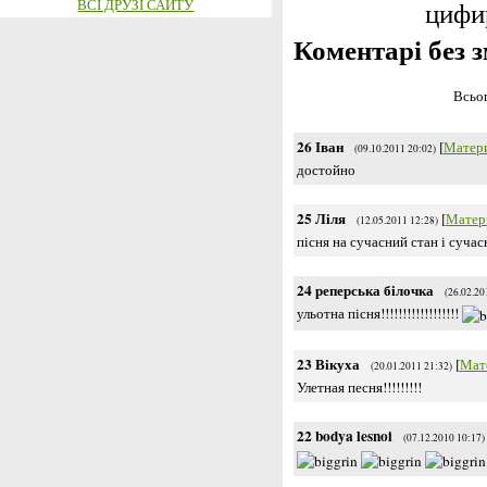
ВСІ ДРУЗІ САЙТУ
цифир
Коментарі без з
Всьог
26
Іван
[
Матер
(09.10.2011 20:02)
достойно
25
Ліля
[
Матер
(12.05.2011 12:28)
пісня на сучасний стан і сучас
24
реперська білочка
(26.02.20
ульотна пісня!!!!!!!!!!!!!!!!!!
23
Вікуха
[
Мат
(20.01.2011 21:32)
Улетная песня!!!!!!!!!
22
bodya lesnoi
(07.12.2010 10:17)