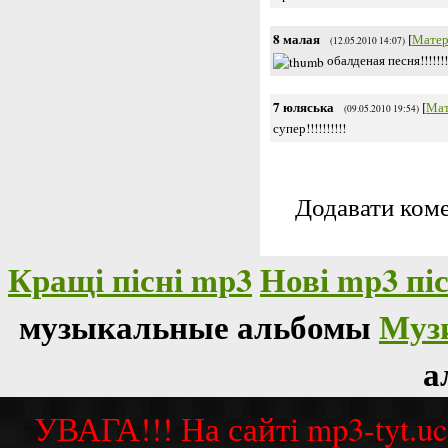
8
малая
[
Матер
(12.05.2010 14:07)
обалденая песня!!!!!!!!!!
7
юляська
[
Мат
(09.05.2010 19:54)
супер!!!!!!!!!!
Додавати коме
Кращі пісні mp3
Нові mp3 піс
музыкальные альбомы
Муз
а
УВАГА!!! На сайті mp3-tyt.u