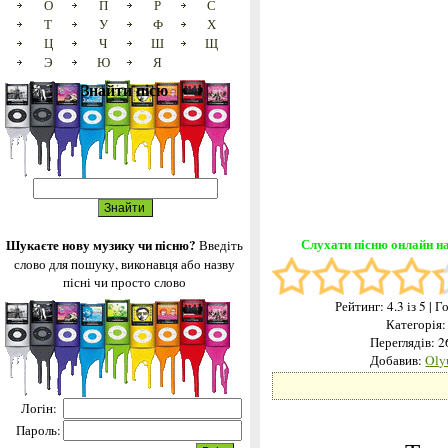
О
П
Р
С
Т
У
Ф
Х
Ц
Ч
Ш
Щ
Э
Ю
Я
Знайти пісю
Слухати пісню онлайн на
Шукаєте нову музику чи пісню?
Введіть
слово для пошуку, виконавця або назву
пісні чи просто слово
Рейтинг:
4.3
із 5
| Г
Категорія
Переглядів: 
Добавив:
Oly
Логін:
Пароль: