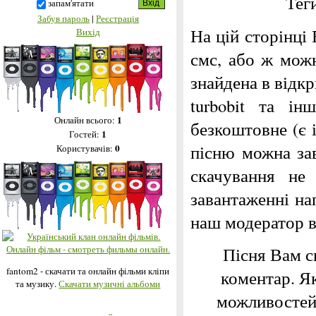
Тег
запам'ятати
Забув пароль
|
Реєстрація
На цій сторінці
Вихід
смс, або ж можн
знайдена в відкри
turbobit та і
1
Онлайн всього:
безкоштовне (є 
1
Гостей:
пісню можна за
0
Користувачів:
скачування не
завантаженні на
наш модератор 
Пісня Вам с
fantom2 - скачати та онлайн фільми кліпи
коментар. Я
та музику.
Скачати музичні альбоми
можливостей,