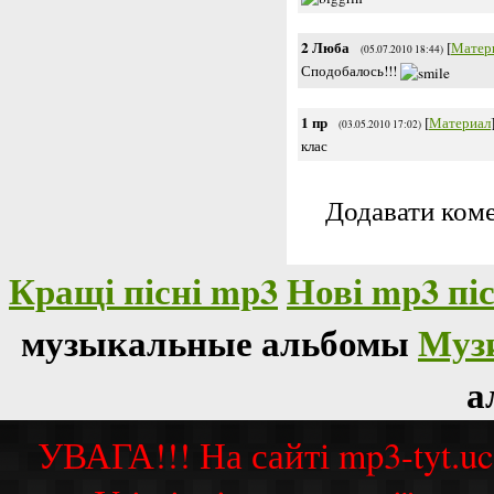
2
Люба
[
Матер
(05.07.2010 18:44)
Сподобалось!!!
1
пр
[
Материал
(03.05.2010 17:02)
клас
Додавати коме
Кращі пісні mp3
Нові mp3 піс
музыкальные альбомы
Муз
а
УВАГА!!! На сайті mp3-tyt.u