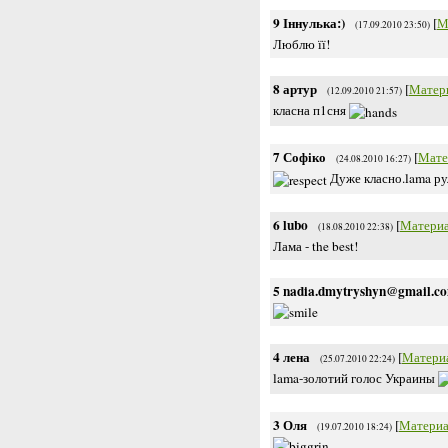
9
Іннулька:)
[
М
(17.09.2010 23:50)
Люблю її!
8
артур
[
Матер
(12.09.2010 21:57)
класна п1сня
7
Софіко
[
Мате
(24.08.2010 16:27)
Дуже класно.lama ру
6
lubo
[
Матери
(18.08.2010 22:38)
Лама - the best!
5
nadia.dmytryshyn@gmail.c
4
лена
[
Матери
(25.07.2010 22:24)
lama-золотий голос Украины
3
Оля
[
Материа
(19.07.2010 18:24)