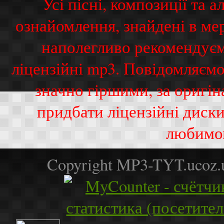
Усі пісні, композиції та
ознайомлення, знайдені в ме
наполегливо рекомендуєм
ліцензійні mp3. Повідомляємо
значно гіршими, за оригі
придбати ліцензійні диск
любимо
Copyright MP3-TYT.ucoz