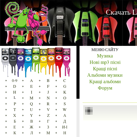
M
Скачать L
МЕНЮ САЙТУ
Музика
Нові mp3 пісні
Кращі пісні
Альбоми музики
0-9
A
B
C
Кращі альбоми
D
E
F
G
Форум
H
I
J
K
L
M
N
O
P
Q
R
S
T
U
V
W
X
Y
Z
А
Б
В
Г
Д
Е
Ж
З
И-І
К
Л
М
Н