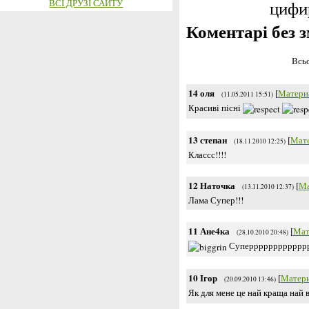
ВСІ ДРУЗІ САЙТУ
цифир
Коментарі без з
Всьо
14
оля
[
Матери
(11.05.2011 15:51)
Красиві пісні
13
степан
[
Мат
(18.11.2010 12:25)
Классс!!!!
12
Наточка
[
Ма
(13.11.2010 12:37)
Лама Супер!!!
11
Ане4ка
[
Мат
(28.10.2010 20:48)
Суперрррррррррррррррррр
10
Ігор
[
Матер
(20.09.2010 13:46)
Як для мене це най краща най 