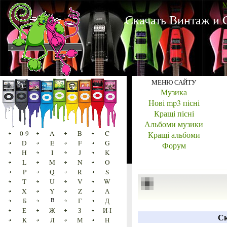
M
Скачать Винтаж и C
МЕНЮ САЙТУ
Музика
Нові mp3 пісні
Кращі пісні
Альбоми музики
0-9
A
B
C
Кращі альбоми
D
E
F
G
Форум
H
I
J
K
L
M
N
O
P
Q
R
S
T
U
V
W
X
Y
Z
А
Б
В
Г
Д
Е
Ж
З
И-І
Ск
К
Л
М
Н