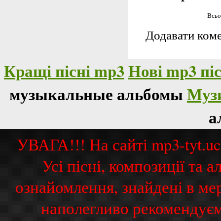
Всьо
Додавати коме
Кращі пісні mp3
Нові mp3 піс
музыкальные альбомы
Муз
а
УВАГА!!! На сайті mp3-tyt.u
Усі пісні, композиції та
ознайомлення, знайдені в ме
наполегливо рекомендуєм