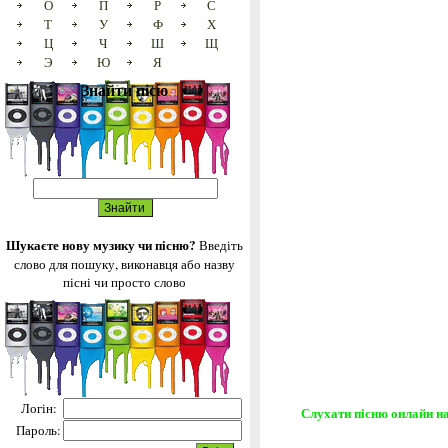
О
П
Р
С
Т
У
Ф
Х
Ц
Ч
Ш
Щ
Э
Ю
Я
Знайти пісю
Шукаєте нову музику чи пісню?
Введіть
слово для пошуку, виконавця або назву
пісні чи просто слово
Логін:
Слухати пісню онлайн на
Пароль: