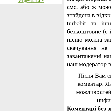
ВСІ ДРУЗІ САЙТУ
смс, або ж можн
знайдена в відкри
turbobit та і
безкоштовне (є 
пісню можна за
скачування не
завантаженні на
наш модератор 
Пісня Вам с
коментар. Я
можливостей,
цифир
Коментарі без з