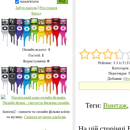
запам'ятати
Забув пароль
|
Реєстрація
Вихід
1
Онлайн всього:
1
Гостей:
0
Користувачів:
Рейтинг:
3.3
із 5
| 
Категорія
Переглядів: 
Добавив:
Oly
Теги:
Винтаж
fantom2 - скачати та онлайн фільми кліпи
та музику.
Скачати музичні альбоми
На цій сторінці 