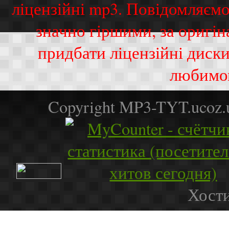
ліцензійні mp3. Повідомляємо
значно гіршими, за оригі
придбати ліцензійні диск
любимо
Copyright MP3-TYT.ucoz
Хости