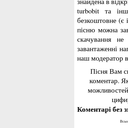
знайдена в відкри
turbobit та і
безкоштовне (є 
пісню можна за
скачування не
завантаженні на
наш модератор 
Пісня Вам с
коментар. Я
можливостей,
цифир
Коментарі без з
Всьо