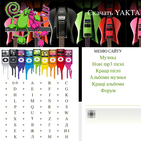
M
Скачать YAKTAK
МЕНЮ САЙТУ
Музика
Нові mp3 пісні
Кращі пісні
Альбоми музики
0-9
A
B
C
Кращі альбоми
D
E
F
G
Форум
H
I
J
K
L
M
N
O
P
Q
R
S
T
U
V
W
X
Y
Z
А
Б
В
Г
Д
Е
Ж
З
И-І
К
Л
М
Н