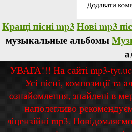
Додавати коме
Кращі пісні mp3
Нові mp3 піс
музыкальные альбомы
Муз
а
УВАГА!!! На сайті mp3-tyt.u
Усі пісні, композиції та
ознайомлення, знайдені в ме
наполегливо рекомендуєм
ліцензійні mp3. Повідомляємо