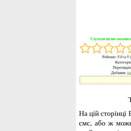
Слухати пісню онлайн н
Рейтинг:
5.0
із 5
Категорі
Переглядів
Добавив:
f
На цій сторінці 
смс, або ж можн