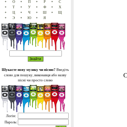
О
П
Р
С
Т
У
Ф
Х
Ц
Ч
Ш
Щ
Э
Ю
Я
Знайти пісю
Шукаєте нову музику чи пісню?
Введіть
С
слово для пошуку, виконавця або назву
пісні чи просто слово
Логін:
Пароль: