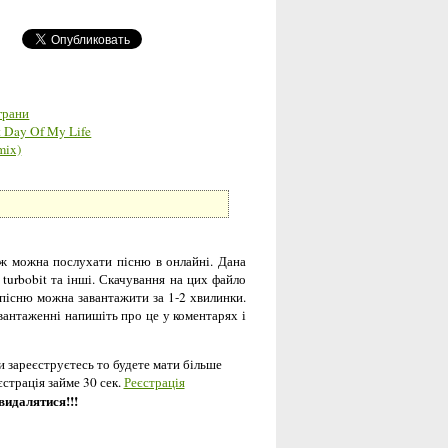
грани
t Day Of My Life
mix)
 ж можна послухати пісню в онлайні. Дана
, turbobit та інші. Скачування на цих файло
 пісню можна завантажити за 1-2 хвилинки.
вантаженні напишіть про це у коментарях і
и зареєструєтесь то будете мати більше
єстрація займе 30 сек.
Реєстрація
 видалятися!!!