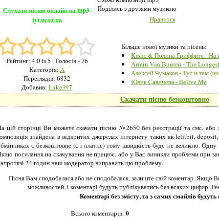
Поділись з друзями музикою
Слухати пісню онлайн на mp3-
Нравится
tyt.ucoz.ua
Більше нової музики та пісень:
Kishe & Полина Гриффитс - На 
Рейтинг:
4.0
із 5
| Голосів - 76
Armin Van Buuren - The Longes
Категорія:
A
Алексей Чумаков - Тут и там (re
Переглядів: 6832
Юлия Савичева - Belive Me
Добавив:
Luke397
Скачати пісню безкоштовно
На цій сторінці Ви можете скачати пісню №2650 без реєстрації та смс, або
омпозиція знайдена в відкритих джерелах інтернету таких як letitbit, deposit
обмінниках є безкоштовне (є і платне) тому швидкість буде не великою. Одну
Якщо посилання на скачування не працює, або у Вас виникли проблеми при за
напротязі 24 годин наш модератор виправить цю проблему.
Пісня Вам сподобалася або не сподобалася, залиште свій коментар. Якщо В
можливостей, і коментарі будуть публікуватись без всяких цифир. Ре
Коментарі без змісту, та з самих смайлів будуть
0
Всього коментарів
: