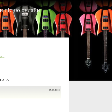
вно
 пісню онлайн
а...
ALALA
05.03.2013