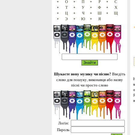
О
П
Р
С
Т
У
Ф
Х
Ц
Ч
Ш
Щ
Э
Ю
Я
Знайти пісю
Шукаєте нову музику чи пісню?
Введіть
слово для пошуку, виконавця або назву
к
пісні чи просто слово
Логін:
Пароль: