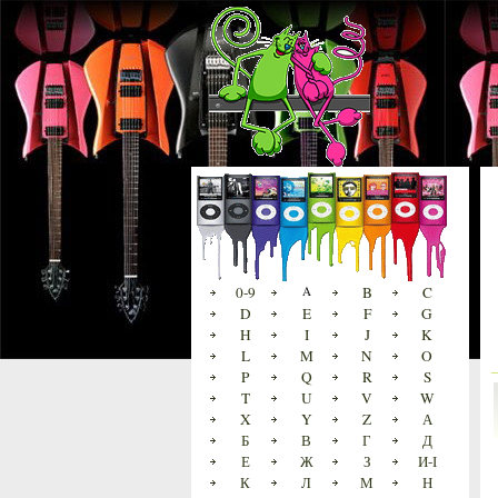
0-9
A
B
C
D
E
F
G
H
I
J
K
L
M
N
O
P
Q
R
S
T
U
V
W
X
Y
Z
А
Б
В
Г
Д
Е
Ж
З
И-І
К
Л
М
Н