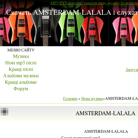
MP3-TYT.ucoz.ua - скачати нову музику безкошто
Скачать AMSTERDAM-LALALA і слухати
МЕНЮ САЙТУ
Музика
Нові mp3 пісні
Кращі пісні
Загрузк
Альбоми музики
Кращі альбоми
Форум
Головна
»
Нова музика
»AMSTERDAM-L
AMSTERDAM-LALALA
AMSTERDAM-LALALA
Схожі композиції mp3