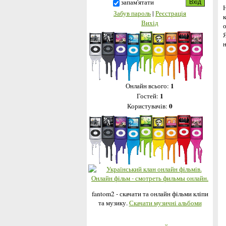
запам'ятати
Забув пароль
|
Реєстрація
к
Вихід
1
Онлайн всього:
1
Гостей:
0
Користувачів:
fantom2 - скачати та онлайн фільми кліпи
та музику.
Скачати музичні альбоми