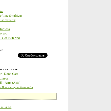
ain
(time for africa)
ish version)
 Rabiosa
to you
 - Get It Started
кою
ки та пісень:
r - Don't Care
Города
 - Азия (Asia)
- Я все еще люблю тебя
La La La)