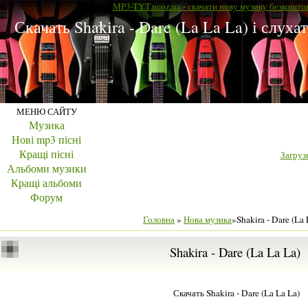
MP3-TYT.ucoz.ua - скачати нову музику безкошто
Скачать Shakira - Dare (La La La) і слух
МЕНЮ САЙТУ
Музика
Нові mp3 пісні
Кращі пісні
Загрузк
Альбоми музики
Кращі альбоми
Форум
Головна
»
Нова музика
»Shakira - Dare (La 
Shakira - Dare (La La La)
Скачать Shakira - Dare (La La La)