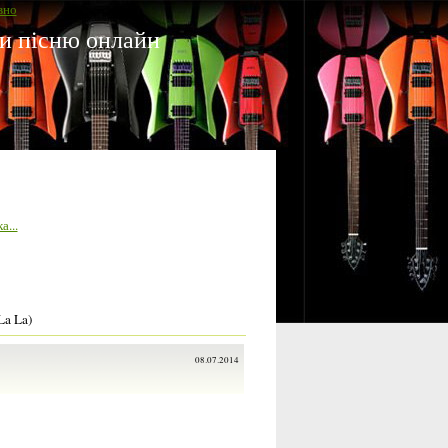
вно
ати пісню онлайн
а...
La La)
08.07.2014