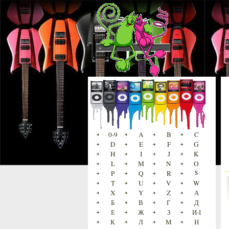
0-9
A
B
C
D
E
F
G
H
I
J
K
L
M
N
O
P
Q
R
S
T
U
V
W
X
Y
Z
А
Б
В
Г
Д
Е
Ж
З
И-І
К
Л
М
Н