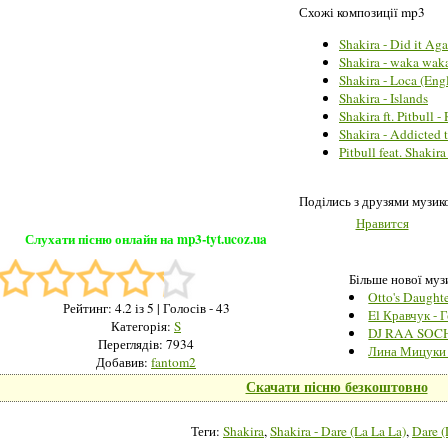
Схожі композиції mp3
Shakira - Did it Ag
Shakira - waka waka 
Shakira - Loca (Engl
Shakira - Islands
Shakira ft. Pitbull -
Shakira - Addicted 
Pitbull feat. Shakira
Поділись з друзями музи
Нравится
Слухати пісню онлайн на mp3-tyt.ucoz.ua
Більше нової музи
Otto's Daughte
Рейтинг:
4.2
із 5
| Голосів - 43
El Кравчук - 
Категорія:
S
DJ RAA SOCHI
Переглядів: 7934
Лина Мицуки 
Добавив:
fantom2
Скачати пісню безкоштовно
Теги:
Shakira
,
Shakira - Dare (La La La)
,
Dare (