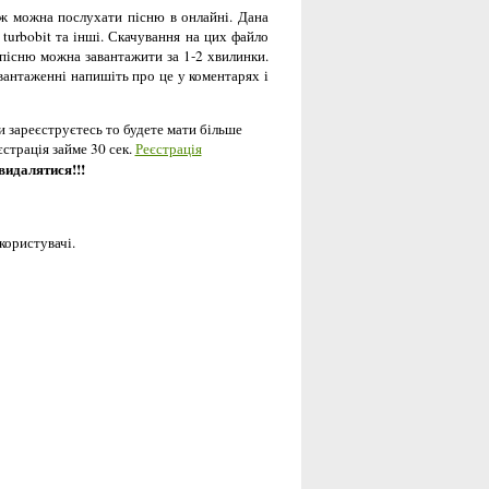
 ж можна послухати пісню в онлайні. Дана
, turbobit та інші. Скачування на цих файло
 пісню можна завантажити за 1-2 хвилинки.
вантаженні напишіть про це у коментарях і
и зареєструєтесь то будете мати більше
єстрація займе 30 сек.
Реєстрація
 видалятися!!!
користувачі.