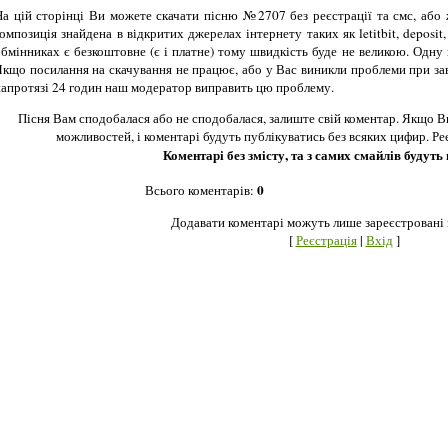
На цій сторінці Ви можете скачати пісню №2707 без реєстрації та смс, або
омпозиція знайдена в відкритих джерелах інтернету таких як letitbit, deposit
обмінниках є безкоштовне (є і платне) тому швидкість буде не великою. Одну
Якщо посилання на скачування не працює, або у Вас виникли проблеми при за
напротязі 24 годин наш модератор виправить цю проблему.
Пісня Вам сподобалася або не сподобалася, залиште свій коментар. Якщо В
можливостей, і коментарі будуть публікуватись без всяких цифир. Ре
Коментарі без змісту, та з самих смайлів будуть
0
Всього коментарів
:
Додавати коментарі можуть лише зареєстровані 
[
Реєстрація
|
Вхід
]