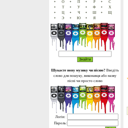
О
П
Р
С
Т
У
Ф
Х
Ц
Ч
Ш
Щ
Э
Ю
Я
Знайти пісю
Шукаєте нову музику чи пісню?
Введіть
слово для пошуку, виконавця або назву
пісні чи просто слово
Логін:
Пароль: