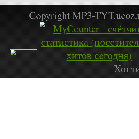
Copyright MP3-TYT.ucoz
Хости