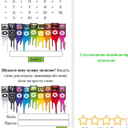
О
П
Р
С
Т
У
Ф
Х
Ц
Ч
Ш
Щ
Э
Ю
Я
Знайти пісю
Слухати пісню онлайн на m
tyt.ucoz.ua
Шукаєте нову музику чи пісню?
Введіть
слово для пошуку, виконавця або назву
пісні чи просто слово
Логін:
Пароль: