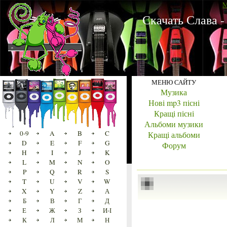
M
Скачать Слава -
МЕНЮ САЙТУ
Музика
Нові mp3 пісні
Кращі пісні
Альбоми музики
0-9
A
B
C
Кращі альбоми
D
E
F
G
Форум
H
I
J
K
L
M
N
O
P
Q
R
S
T
U
V
W
X
Y
Z
А
Б
В
Г
Д
Е
Ж
З
И-І
К
Л
М
Н