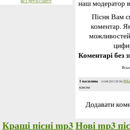
наш модератор 
ВСІ ДРУЗІ САЙТУ
Пісня Вам с
коментар. Я
можливостей,
цифир
Коментарі без з
Всьо
1
василина
[
Ма
(14.08.2013 20:28)
класна
Додавати коме
Кращі пісні mp3
Нові mp3 піс