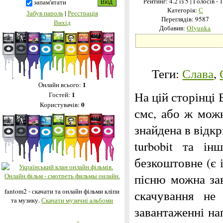
Рейтинг:
4.2
із 5
| Голосів - 
запам'ятати
Категорія:
С
Забув пароль
|
Реєстрація
Переглядів: 9587
Вихід
Добавив:
Olyunka
Теги:
Слава
,
1
Онлайн всього:
На цій сторінці 
1
Гостей:
0
Користувачів:
смс, або ж можн
знайдена в відкри
turbobit та і
безкоштовне (є 
пісню можна за
fantom2 - скачати та онлайн фільми кліпи
скачування не
та музику.
Скачати музичні альбоми
завантаженні на