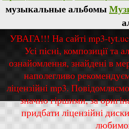
музыкальные альбомы
Муз
а
УВАГА!!! На сайті mp3-tyt.u
Усі пісні, композиції та
ознайомлення, знайдені в ме
наполегливо рекомендуєм
ліцензійні mp3. Повідомляємо
значно гіршими, за оригі
придбати ліцензійні диск
любимо