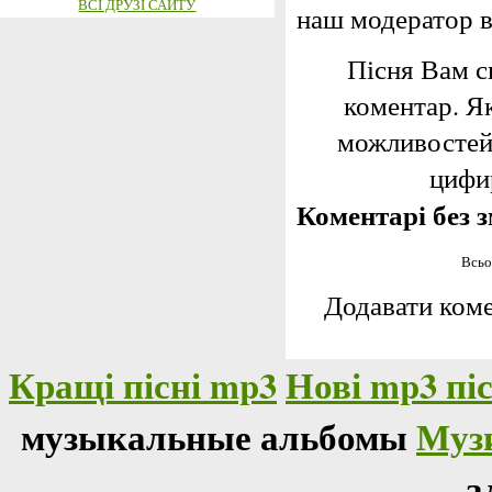
ВСІ ДРУЗІ САЙТУ
наш модератор 
Пісня Вам с
коментар. Я
можливостей,
цифир
Коментарі без з
Всьо
Додавати коме
Кращі пісні mp3
Нові mp3 піс
музыкальные альбомы
Муз
а