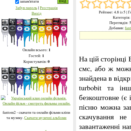
запам'ятати
Забув пароль
|
Реєстрація
Рейтинг:
4.8
із 5
| 
Вихід
Категорія
Переглядів: 
Добавив:
fan
1
Онлайн всього:
1
Гостей:
На цій сторінці 
0
Користувачів:
смс, або ж можн
знайдена в відкри
turbobit та і
безкоштовне (є 
пісню можна за
fantom2 - скачати та онлайн фільми кліпи
скачування не
та музику.
Скачати музичні альбоми
завантаженні на