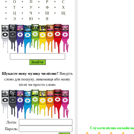
О
П
Р
С
Т
У
Ф
Х
Ц
Ч
Ш
Щ
Э
Ю
Я
Знайти пісю
Шукаєте нову музику чи пісню?
Введіть
слово для пошуку, виконавця або назву
пісні чи просто слово
Логін:
Слухати пісню онлайн на
Пароль: