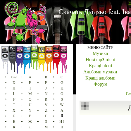
M
Скачать Дзідзьо feat. І
МЕНЮ САЙТУ
Музика
Нові mp3 пісні
Кращі пісні
Альбоми музики
0-9
A
B
C
Кращі альбоми
D
E
F
G
Форум
H
I
J
K
Го
L
M
N
O
P
Q
R
S
T
U
V
W
Д
X
Y
Z
А
Б
В
Г
Д
Е
Ж
З
И-І
К
Л
М
Н