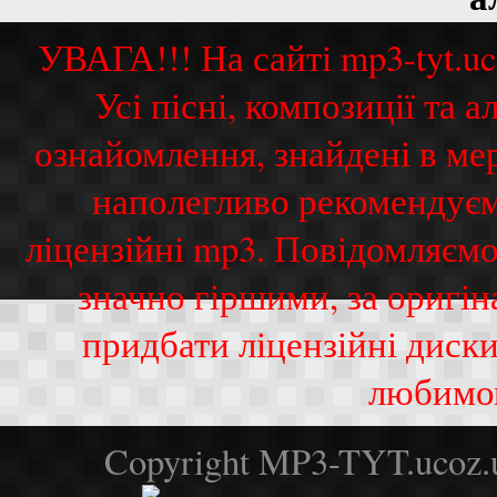
УВАГА!!! На сайті mp3-tyt.u
Усі пісні, композиції та
ознайомлення, знайдені в ме
наполегливо рекомендуєм
ліцензійні mp3. Повідомляємо
значно гіршими, за оригі
придбати ліцензійні диск
любимо
Copyright MP3-TYT.ucoz