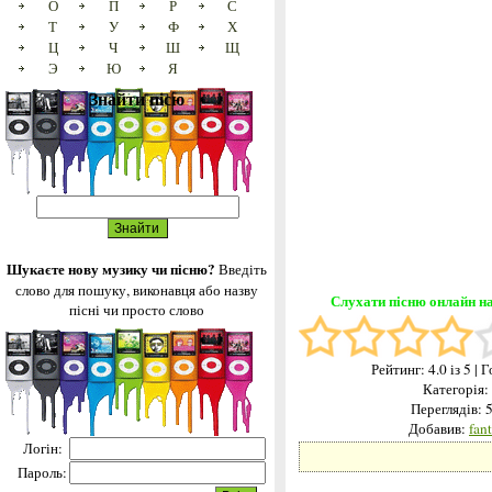
О
П
Р
С
Т
У
Ф
Х
Ц
Ч
Ш
Щ
Э
Ю
Я
Знайти пісю
Шукаєте нову музику чи пісню?
Введіть
слово для пошуку, виконавця або назву
Слухати пісню онлайн на
пісні чи просто слово
Рейтинг:
4.0
із 5
| 
Категорія
Переглядів: 
Добавив:
fan
Логін:
Пароль: