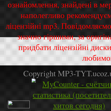
ознайомлення, знайдені в ме
наполегливо рекомендуєм
ліцензійні mp3. Повідомляємо
значно гіршими, за оригі
придбати ліцензійні диск
любимо
Copyright MP3-TYT.ucoz