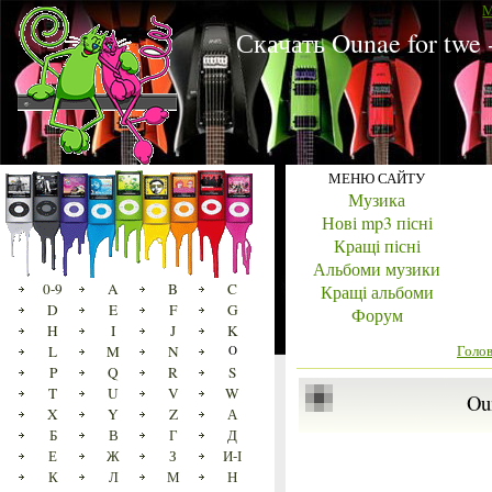
M
Скачать Ounae for twe
МЕНЮ САЙТУ
Музика
Нові mp3 пісні
Кращі пісні
Альбоми музики
0-9
A
B
C
Кращі альбоми
D
E
F
G
Форум
H
I
J
K
Голо
L
M
N
O
P
Q
R
S
T
U
V
W
Ou
X
Y
Z
А
Б
В
Г
Д
Е
Ж
З
И-І
К
Л
М
Н