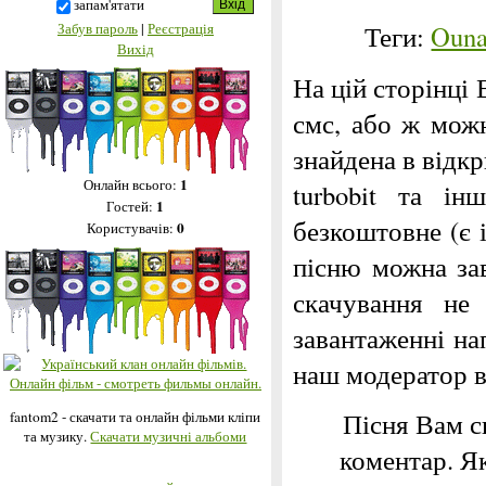
запам'ятати
Забув пароль
|
Реєстрація
Теги:
Ouna
Вихід
На цій сторінці 
смс, або ж можн
знайдена в відкри
1
Онлайн всього:
turbobit та і
1
Гостей:
безкоштовне (є 
0
Користувачів:
пісню можна за
скачування не
завантаженні на
наш модератор 
Пісня Вам с
fantom2 - скачати та онлайн фільми кліпи
та музику.
Скачати музичні альбоми
коментар. Я