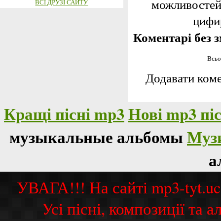
можливостей,
ВСІ ДРУЗІ САЙТУ
цифир
Коментарі без з
Всьо
Додавати коме
Кращі пісні mp3
Нові mp3 піс
музыкальные альбомы
Муз
а
УВАГА!!! На сайті mp3-tyt.u
Усі пісні, композиції та