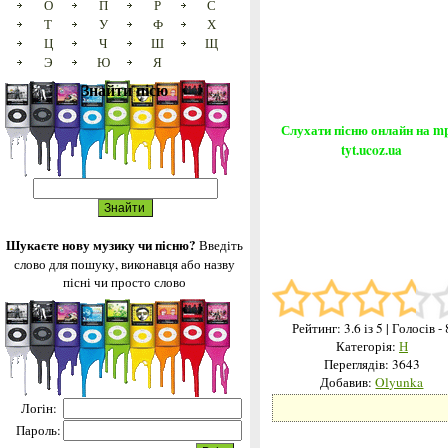
О
П
Р
С
Т
У
Ф
Х
Ц
Ч
Ш
Щ
Э
Ю
Я
Знайти пісю
Слухати пісню онлайн на m
tyt.ucoz.ua
Шукаєте нову музику чи пісню?
Введіть
слово для пошуку, виконавця або назву
пісні чи просто слово
Рейтинг:
3.6
із 5
| Голосів - 
Категорія:
Н
Переглядів: 3643
Добавив:
Olyunka
Логін:
Пароль: