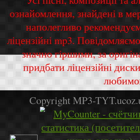
ознайомлення, знайдені в ме
наполегливо рекомендуєм
ліцензійні mp3. Повідомляємо
значно гіршими, за оригі
придбати ліцензійні диск
любимо
Copyright MP3-TYT.ucoz