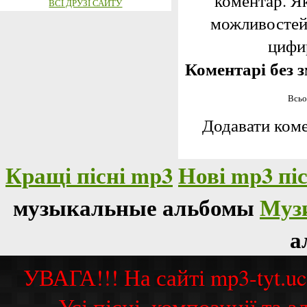
коментар. Я
ВСІ ДРУЗІ САЙТУ
можливостей,
цифир
Коментарі без з
Всьо
Додавати коме
Кращі пісні mp3
Нові mp3 піс
музыкальные альбомы
Муз
а
УВАГА!!! На сайті mp3-tyt.u
Усі пісні, композиції та