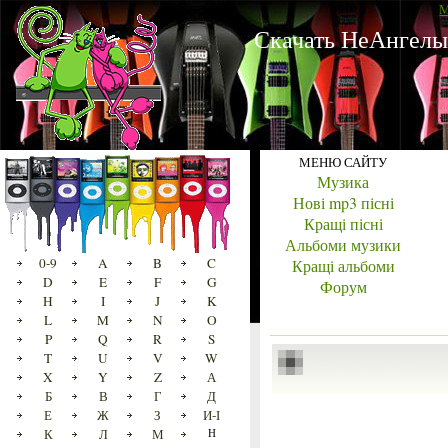
M
Скачать НеАнгелы 
МЕНЮ САЙТУ
Музика
Нові mp3 пісні
Кращі пісні
Альбоми музики
0-9
A
B
C
Кращі альбоми
D
E
F
G
Форум
H
I
J
K
L
M
N
O
P
Q
R
S
T
U
V
W
X
Y
Z
А
Б
В
Г
Д
Е
Ж
З
И-І
К
Л
М
Н