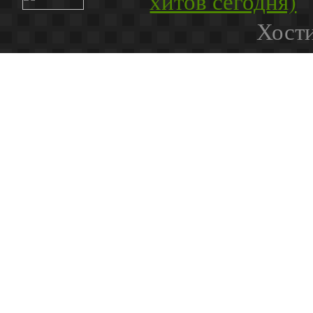
Хости