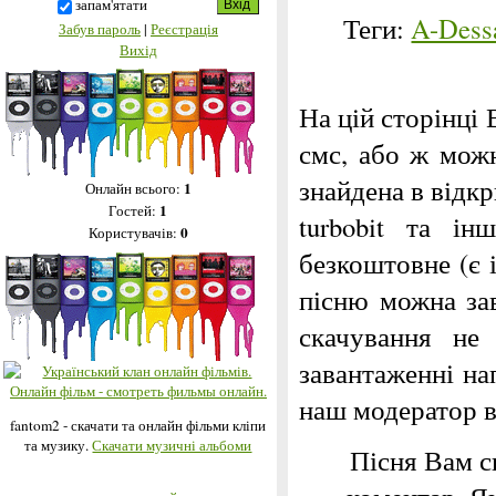
запам'ятати
Теги:
A-Dess
Забув пароль
|
Реєстрація
Вихід
На цій сторінці 
смс, або ж можн
знайдена в відкри
1
Онлайн всього:
1
Гостей:
turbobit та і
0
Користувачів:
безкоштовне (є 
пісню можна за
скачування не
завантаженні на
наш модератор 
fantom2 - скачати та онлайн фільми кліпи
та музику.
Скачати музичні альбоми
Пісня Вам с