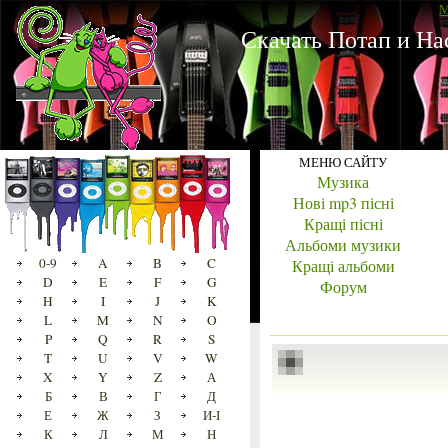
M
Скачать Потап и На
МЕНЮ САЙТУ
Музика
Нові mp3 пісні
Кращі пісні
Альбоми музики
0-9
A
B
C
Кращі альбоми
D
E
F
G
Форум
H
I
J
K
L
M
N
O
P
Q
R
S
T
U
V
W
X
Y
Z
А
Б
В
Г
Д
Е
Ж
З
И-І
К
Л
М
Н