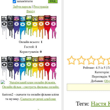
запам'ятати
Забув пароль
|
Реєстрація
Вихід
1
Онлайн всього:
1
Гостей:
0
Користувачів:
Рейтинг:
4.5
із 5
| 
Категорія
Переглядів: 
Добавив:
Oly
fantom2 - скачати та онлайн фільми кліпи
та музику.
Скачати музичні альбоми
Теги:
Настя 