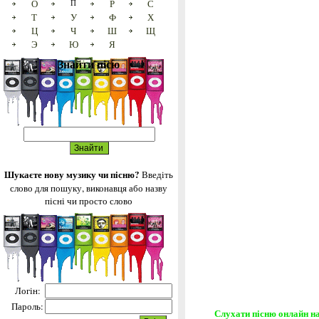
О
П
Р
С
Т
У
Ф
Х
Ц
Ч
Ш
Щ
Э
Ю
Я
Знайти пісю
Шукаєте нову музику чи пісню?
Введіть
слово для пошуку, виконавця або назву
пісні чи просто слово
Логін:
Пароль:
Слухати пісню онлайн на