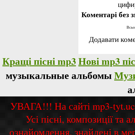
цифир
Коментарі без з
Всьо
Додавати коме
Кращі пісні mp3
Нові mp3 піс
музыкальные альбомы
Муз
а
УВАГА!!! На сайті mp3-tyt.u
Усі пісні, композиції та
ознайомлення, знайдені в ме