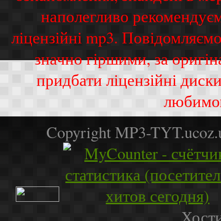
наполегливо рекомендуєм
ліцензійні mp3. Повідомляємо
значно гіршими, за оригі
придбати ліцензійні диск
любимо
Copyright MP3-TYT.ucoz
Хости