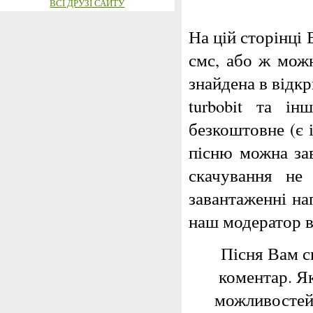
ВСІ ДРУЗІ САЙТУ
На цій сторінці 
смс, або ж можн
знайдена в відкри
turbobit та і
безкоштовне (є 
пісню можна за
скачування не
завантаженні на
наш модератор 
Пісня Вам с
коментар. Я
можливостей,