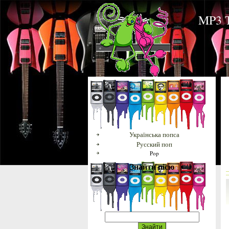
MP3 Т
Українська попса
Русский поп
Pop
Знайти пісю