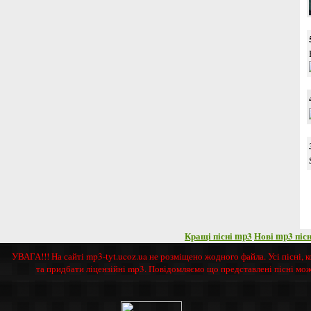
Кращі пісні mp3
Нові mp3 пісн
УВАГА!!! На сайті mp3-tyt.ucoz.ua не розміщено жодного файла. Усі пісні,
та придбати ліцензійні mp3. Повідомляємо що представлені пісні мо