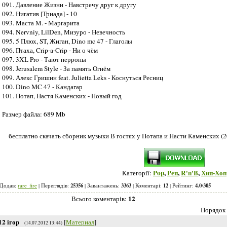
091. Давление Жизни - Навстречу друг к другу
092. Нигатив [Триада] - 10
093. Маста М. - Маргарита
094. Nervniy, LilDen, Мизуро - Невечность
095. 5 Плюх, ST, Жиган, Dino mc 47 - Глаголы
096. Птаха, Crip-a-Crip - Ни о чём
097. 3XL Pro - Тают перроны
098. Jerusalem Style - За память Огнём
099. Алекс Гришин feat. Julietta Leks - Коснуться Ресниц
100. Dino MC 47 - Кандагар
101. Потап, Настя Каменских - Новый год
Размер файла: 689 Mb
бесплатно скачать сборник музыки В гостях у Потапа и Насти Каменских (2
Pop
,
Реп
,
R'n'B
,
Хип-Хоп
Категорії:
25356
3363
12
4.0
305
Додав:
rare_fire
| Переглядів:
| Завантажень:
| Коментарі:
| Рейтинг
:
/
12
Всього коментарів
:
Порядок 
12
ігор
[
Материал
]
(14.07.2012 13:44)