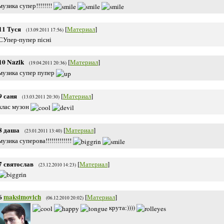
музика супер!!!!!!!!
11
Туся
[
Материал
]
(13.09.2011 17:56)
СУпер-пупер пісні
10
Nazik
[
Материал
]
(19.04.2011 20:36)
музика супер пупер
9
саня
[
Материал
]
(13.03.2011 20:30)
клас музон
8
даша
[
Материал
]
(23.01.2011 13:40)
музика суперова!!!!!!!!!!!!!
7
святослав
[
Материал
]
(23.12.2010 14:23)
6
maksimovich
[
Материал
]
(06.12.2010 20:02)
крута:))))