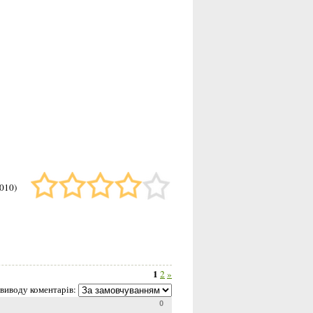
010)
1
2
»
виводу коментарів:
0