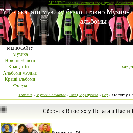
MP3-TYT.ucoz.ua - скачати нову музику безкошто
УТ - скачати музику безкоштовно Музичні
альбомы
МЕНЮ САЙТУ
Музика
Нові mp3 пісні
Кращі пісні
Загрузк
Альбоми музики
Кращі альбоми
Форум
Головна
»
Музичні альбоми
»
Поп (Pop) музика
»
Pop
»В гостях у П
Сборник В гостях у Потапа и Насти 
VA
Исполнитель: