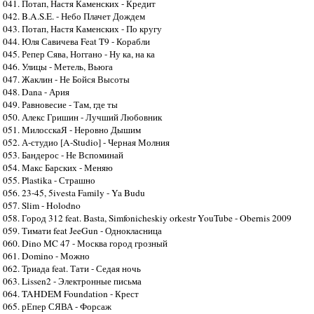
041. Потап, Настя Каменских - Кредит
042. B.A.S.E. - Небо Плачет Дождем
043. Потап, Настя Каменских - По кругу
044. Юля Савичева Feat T9 - Корабли
045. Репер Сява, Ноггано - Ну ка, на ка
046. Улицы - Метель, Вьюга
047. Жаклин - Не Бойся Высоты
048. Dana - Ария
049. Равновесие - Там, где ты
050. Алекс Гришин - Лучший Любовник
051. МилосскаЯ - Неровно Дышим
052. А-студио [A-Studio] - Черная Молния
053. Бандерос - Не Вспоминай
054. Макс Барских - Меняю
055. Plastika - Страшно
056. 23-45, 5ivesta Family - Ya Budu
057. Slim - Holodno
058. Город 312 feat. Basta, Simfonicheskiy orkestr YouTube - Obernis 2009
059. Тимати feat JeeGun - Однокласница
060. Dino MC 47 - Москва город грозный
061. Domino - Можно
062. Триада feat. Тати - Седая ночь
063. Lissen2 - Электронные письма
064. TAHDEM Foundation - Крест
065. рЕпер СЯВА - Форсаж