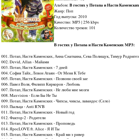
В гостях у Потапа и Насти Каменски
Альбом:
Жанр: Поп
Год выпуска: 2010
Качество: MP3 | 256 kbps
Количество треков: 101
В гостях у Потапа и Насти Каменских MP3:
001. Потап, Настя Каменских, Анна Снаткина, Сева Полищук, Тимур Родригез
002. Devid, Allan - Майами
003. Потап, Настя Каменских - 7 дней
004. София Тайх, Левон Атаян - От Меня К Тебе
005. Потап, Настя Каменских - Позвони своей зае
006. Павел Воля, Филипп Киркоров - Любовь
007. Потап, Настя Каменских - Не люби мне мозги
008. Maxvision - Если Бы Не Ты
009. Потап, Настя Каменских - Чипсы, чиксы, лавандос (Село)
010. Пыльца - Anti R'N'B
011. Потап, Настя Каменских - Новый год
012. Фактор-2 - Родители
013. Потап, Настя Каменских - Проповедь
014. ЯросLOVE ft. Alice - Я И Ты
015. Потап, Настя Каменских - Край ми э ривер