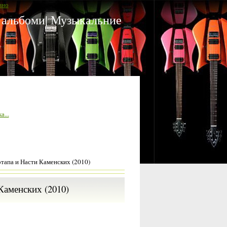
вно
 альбоми| Музыкальние
а...
отапа и Насти Каменских (2010)
Каменских (2010)