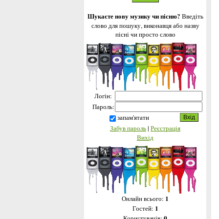
Шукаєте нову музику чи пісню?
Введіть
слово для пошуку, виконавця або назву
пісні чи просто слово
Логін:
Пароль:
запам'ятати
Забув пароль
|
Реєстрація
Вихід
1
Онлайн всього:
1
Гостей:
0
Користувачів: