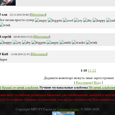
5
оля
[
Материал
]
(22.11.2010 20:00)
Все песни просто супер
4
сергій
[
Материал
]
(05.09.2010 15:22)
3
Kati
[
Материал
]
(13.08.2010 22:47)
Super
1-10
11-12
Додавати коментарі можуть лише зареєстровані 
[
Реєстрація
|
Вхід
]
і
Кращі музичні альбоми
Лучшие музыкальные альбомы
Музичні альбоми
 композиції та альбоми розміщені виключно для ознайомлення, знайдені в мереж
жуть бути значно гіршими, за оригінали, тож ще раз пропонуємо Вам придбати
Copyright MP3-TYT.ucoz.ua
Скачати музику
© 2009-2026