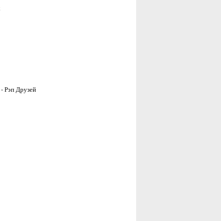
х
 - Рэп Друзей