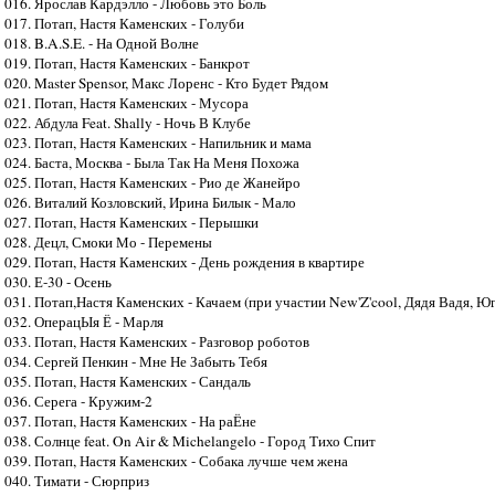
016. Ярослав Кардэлло - Любовь это Боль
017. Потап, Настя Каменских - Голуби
018. B.A.S.E. - На Одной Волне
019. Потап, Настя Каменских - Банкрот
020. Master Spensor, Макс Лоренс - Кто Будет Рядом
021. Потап, Настя Каменских - Мусора
022. Абдула Feat. Shally - Ночь В Клубе
023. Потап, Настя Каменских - Напильник и мама
024. Баста, Москва - Была Так На Меня Похожа
025. Потап, Настя Каменских - Рио де Жанейро
026. Виталий Козловский, Ирина Билык - Мало
027. Потап, Настя Каменских - Перышки
028. Децл, Смоки Мо - Перемены
029. Потап, Настя Каменских - День рождения в квартире
030. Е-30 - Осень
031. Потап,Настя Каменских - Качаем (при участии New'Z'cool, Дядя Вадя, Юг
032. ОперацЫя Ё - Марля
033. Потап, Настя Каменских - Разговор роботов
034. Сергей Пенкин - Мне Не Забыть Тебя
035. Потап, Настя Каменских - Сандаль
036. Серега - Кружим-2
037. Потап, Настя Каменских - На раЁне
038. Солнце feat. On Air & Michelangelo - Город Тихо Спит
039. Потап, Настя Каменских - Собака лучше чем жена
040. Тимати - Сюрприз