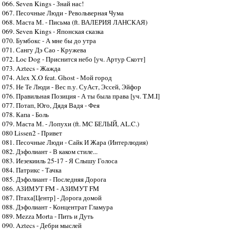
066. Seven Kings - Знай нас!
067. Песочные Люди - Револьверная Чума
068. Маста М. - Письма (ft. ВАЛЕРИЯ ЛАНСКАЯ)
069. Seven Kings - Японская сказка
070. Бумбокс - А мне бы до утра
071. Сангу Дэ Сао - Кружева
072. Loc Dog - Приснится небо [уч. Артур Скотт]
073. Aztecs - Жажда
074. Alex X.O feat. Ghost - Мой город
075. Не Те Люди - Вес п.у. СуАст, Эссей, Эйфор
076. Правильная Позиция - А ты была права [уч. T.M.I]
077. Потап, Юго, Дядя Вадя - Фея
078. Капа - Боль
079. Маста М. - Лопухи (ft. MC БЕЛЫЙ, AL.C.)
080 Lissen2 - Привет
081. Песочные Люди - Сайк И Жара (Интерлюдия)
082. Дэфолиант - В каком стиле...
083. Иезекииль 25-17 - Я Слышу Голоса
084. Патрикс - Тачка
085. Дэфолиант - Последняя Дорога
086. АЗИМУТ FM - АЗИМУТ FM
087. Птаха[Центр] - Дорога домой
088. Дэфолиант - Концентрат Гламура
089. Mezza Morta - Пить и Дуть
090. Aztecs - Дебри мыслей