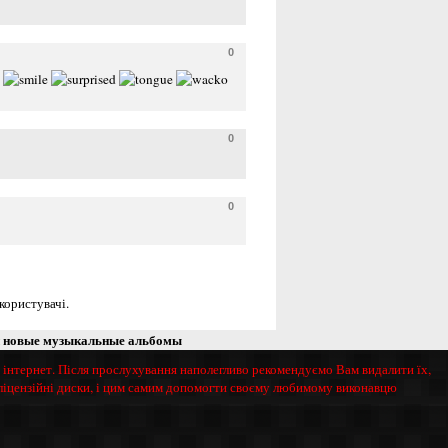
0
0
0
користувачі.
новые музыкальные альбомы
і інтернет. Після прослухування наполегливо рекомендуємо Вам видалити їх,
 ліцензійні диски, і цим самим допомогти своєму любимому виконавцю