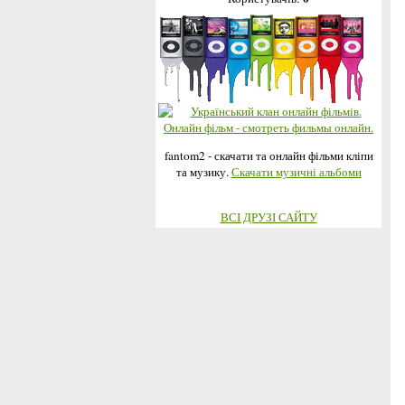
fantom2 - скачати та онлайн фільми кліпи
та музику.
Скачати музичні альбоми
ВСІ ДРУЗІ САЙТУ