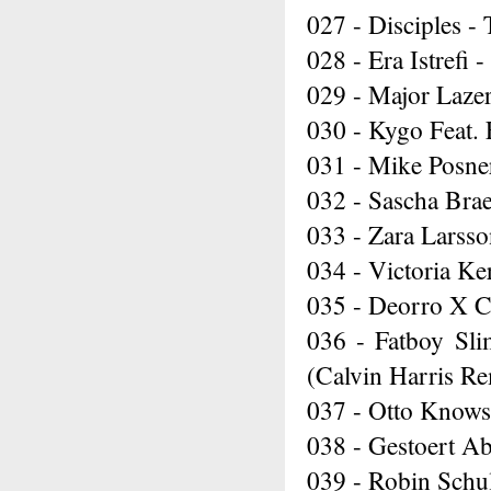
027 - Disciples 
028 - Era Istrefi
029 - Major Laze
030 - Kygo Feat.
031 - Mike Posner
032 - Sascha Br
033 - Zara Larsso
034 - Victoria 
035 - Deorro X C
036 - Fatboy Sli
(Calvin Harris R
037 - Otto Knows 
038 - Gestoert A
039 - Robin Schu