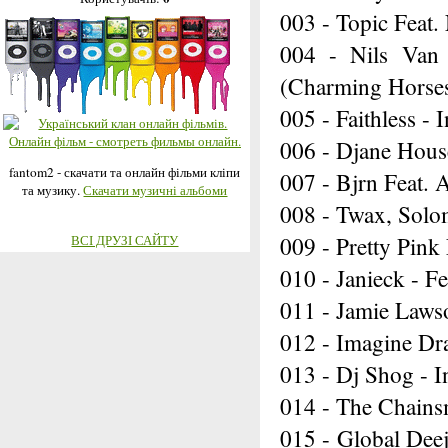
003 - Topic Feat.
004 - Nils Van 
(Charming Horse
005 - Faithless -
006 - Djane Hous
fantom2 - скачати та онлайн фільми кліпи
007 - Bjrn Feat. 
та музику.
Скачати музичні альбоми
008 - Twax, Solom
009 - Pretty Pink
ВСІ ДРУЗІ САЙТУ
010 - Janieck - F
011 - Jamie Laws
012 - Imagine Dr
013 - Dj Shog - 
014 - The Chains
015 - Global Dee