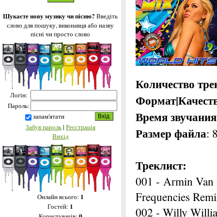
Шукаєте нову музику чи пісню?
Введіть
слово для пошуку, виконавця або назву
пісні чи просто слово
Количество тре
Логін:
Формат|Качест
Пароль:
Время звучания
запам'ятати
Забув пароль
|
Реєстрація
Размер файла
:
Вихід
Треклист:
001 - Armin Van 
Frequencies Remi
1
Онлайн всього:
1
Гостей:
002 - Willy Willi
0
Користувачів: