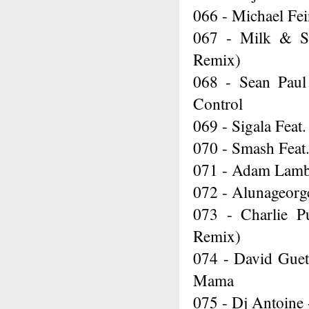
066 - Michael Fei
067 - Milk & Su
Remix)
068 - Sean Paul
Control
069 - Sigala Fea
070 - Smash Feat.
071 - Adam Lamb
072 - Alunageorge
073 - Charlie P
Remix)
074 - David Guet
Mama
075 - Dj Antoine 