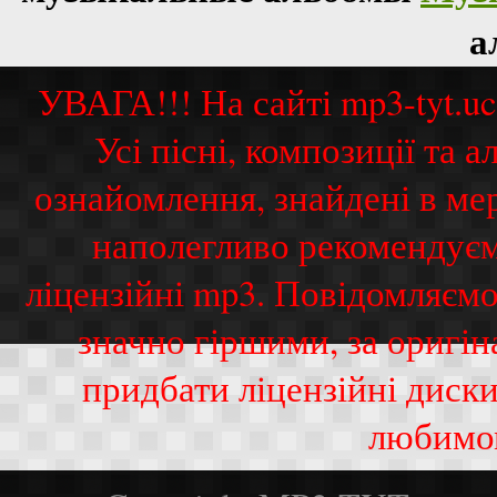
а
УВАГА!!! На сайті mp3-tyt.u
Усі пісні, композиції та
ознайомлення, знайдені в ме
наполегливо рекомендуєм
ліцензійні mp3. Повідомляємо
значно гіршими, за оригі
придбати ліцензійні диск
любимо