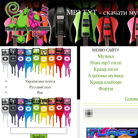
M
MP3 ТУТ - скачати му
МЕНЮ САЙТУ
Музика
Нові mp3 пісні
Кращі пісні
Альбоми музики
Українська попса
Кращі альбоми
Русский поп
Форум
Pop
Головн
Знайти пісю