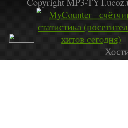
Copyright MP3-TYT.ucoz
Хости