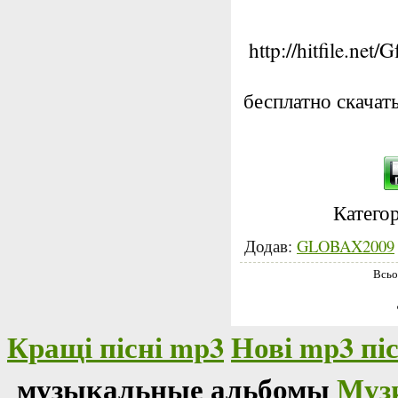
http://hitfile.ne
бесплатно скача
Категор
Додав:
GLOBAX2009
Всьо
Кращі пісні mp3
Нові mp3 піс
музыкальные альбомы
Муз