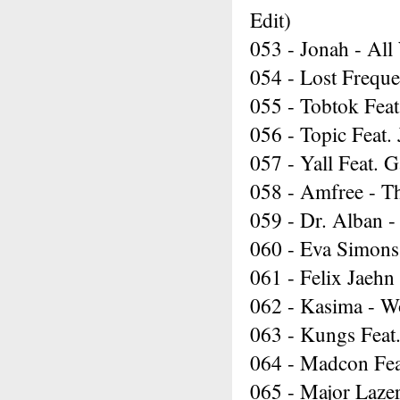
Edit)
053 - Jonah - All
054 - Lost Freque
055 - Tobtok Feat
056 - Topic Feat.
057 - Yall Feat. 
058 - Amfree - T
059 - Dr. Alban 
060 - Eva Simons
061 - Felix Jaehn
062 - Kasima - Wo
063 - Kungs Fea
064 - Madcon Fea
065 - Major Lazer