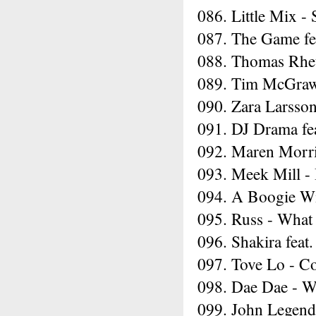
086. Little Mix 
087. The Game fea
088. Thomas Rhet
089. Tim McGraw 
090. Zara Larsson
091. DJ Drama fe
092. Maren Morri
093. Meek Mill -
094. A Boogie Wi
095. Russ - What
096. Shakira feat
097. Tove Lo - Co
098. Dae Dae - W
099. John Legen