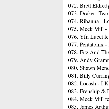
072. Brett Eldre
073. Drake - Two
074. Rihanna - L
075. Meek Mill -
076. Yfn Lucci fe
077. Pentatonix - 
078. Fitz And Th
079. Andy Gramm
080. Shawn Mend
081. Billy Currin
082. Locash - I
083. Frenship & 
084. Meek Mill fe
085. James Arthu