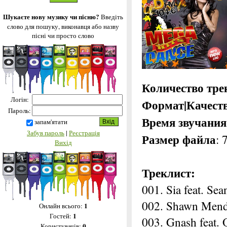
Шукаєте нову музику чи пісню?
Введіть
слово для пошуку, виконавця або назву
пісні чи просто слово
Количество тре
Логін:
Формат|Качест
Пароль:
Время звучания
запам'ятати
Забув пароль
|
Реєстрація
Размер файла
:
Вихід
Треклист:
001. Sia feat. Sea
002. Shawn Mende
1
Онлайн всього:
1
Гостей:
003. Gnash feat. 
0
Користувачів: