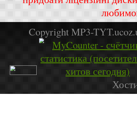
любимо
Copyright MP3-TYT.ucoz
Хости