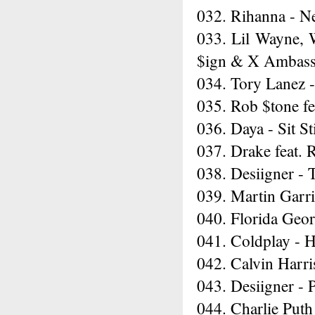
032. Rihanna - 
033. Lil Wayne, 
$ign & X Ambassa
034. Tory Lanez 
035. Rob $tone fe
036. Daya - Sit St
037. Drake feat.
038. Desiigner -
039. Martin Garr
040. Florida Geo
041. Coldplay -
042. Calvin Harr
043. Desiigner - 
044. Charlie Put