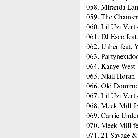
058. Miranda Lam
059. The Chainsm
060. Lil Uzi Ver
061. DJ Esco feat
062. Usher feat.
063. Partynextdo
064. Kanye West 
065. Niall Horan
066. Old Dominio
067. Lil Uzi Vert
068. Meek Mill fe
069. Carrie Unde
070. Meek Mill f
071. 21 Savage &