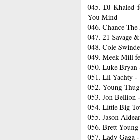
045. DJ Khaled f
You Mind
046. Chance The 
047. 21 Savage &
048. Cole Swinde
049. Meek Mill fe
050. Luke Bryan
051. Lil Yachty -
052. Young Thug 
053. Jon Bellion 
054. Little Big T
055. Jason Aldea
056. Brett Young
057. Lady Gaga -