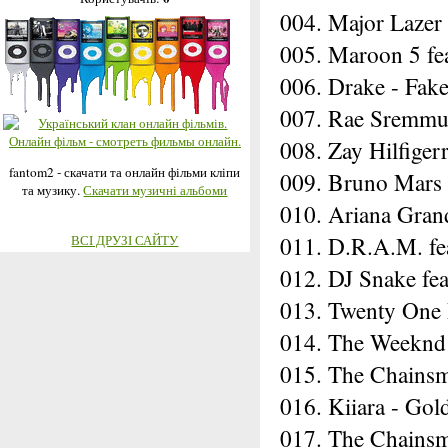
004. Major Lazer 
005. Maroon 5 fe
006. Drake - Fak
007. Rae Sremmur
008. Zay Hilfige
fantom2 - скачати та онлайн фільми кліпи
009. Bruno Mars 
та музику.
Скачати музичні альбоми
010. Ariana Grand
011. D.R.A.M. fea
ВСІ ДРУЗІ САЙТУ
012. DJ Snake fea
013. Twenty One P
014. The Weeknd f
015. The Chainsmo
016. Kiiara - Gol
017. The Chainsm