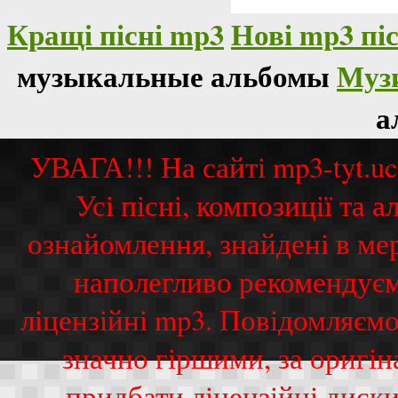
Кращі пісні mp3
Нові mp3 піс
музыкальные альбомы
Муз
а
УВАГА!!! На сайті mp3-tyt.u
Усі пісні, композиції та
ознайомлення, знайдені в ме
наполегливо рекомендуєм
ліцензійні mp3. Повідомляємо
значно гіршими, за оригі
придбати ліцензійні диск