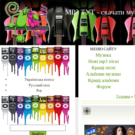
M
MP3 ТУТ - скачати му
МЕНЮ САЙТУ
Музика
Нові mp3 пісні
Кращі пісні
Альбоми музики
Українська попса
Кращі альбоми
Русский поп
Форум
Pop
Головна
»
Знайти пісю