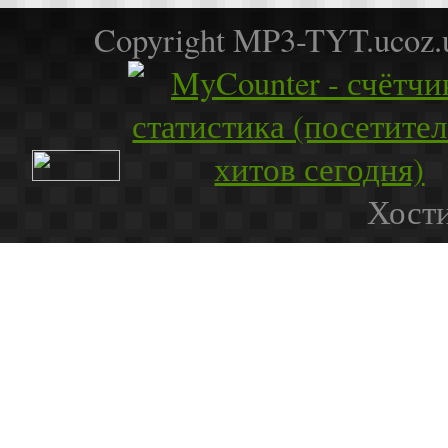
Copyright MP3-TYT.ucoz
Хости