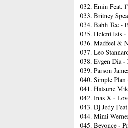
032. Emin Feat.
033. Britney Spe
034. Bahh Tee - 
035. Heleni Isis 
036. Madfeel & N
037. Leo Stannar
038. Evgen Dia 
039. Parson Jame
040. Simple Plan
041. Hatsune Mik
042. Inas X - Lov
043. Dj Jedy Fea
044. Mimi Werner
045. Beyonce - P