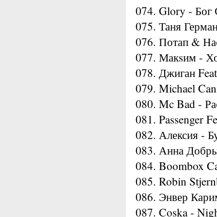
074. Glory - Бог
075. Таня Герман
076. Потап & На
077. Макsим - 
078. Джиган Fea
079. Michael Cani
080. Mc Bad - Р
081. Passenger Fe
082. Алексия - Б
083. Анна Добры
084. Boombox Cart
085. Robin Stjer
086. Энвер Кар
087. Coska - Nigh