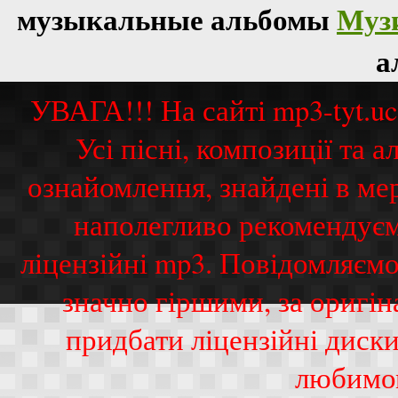
музыкальные альбомы
Муз
а
УВАГА!!! На сайті mp3-tyt.u
Усі пісні, композиції та
ознайомлення, знайдені в ме
наполегливо рекомендуєм
ліцензійні mp3. Повідомляємо
значно гіршими, за оригі
придбати ліцензійні диск
любимо