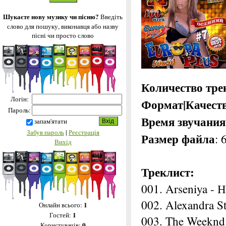
Шукаєте нову музику чи пісню?
Введіть
слово для пошуку, виконавця або назву
пісні чи просто слово
Количество тре
Логін:
Формат|Качест
Пароль:
Время звучания
запам'ятати
Забув пароль
|
Реєстрація
Размер файла
:
Вихід
Треклист:
001. Arseniya - 
002. Alexandra St
1
Онлайн всього:
1
Гостей:
003. The Weeknd f
0
Користувачів: