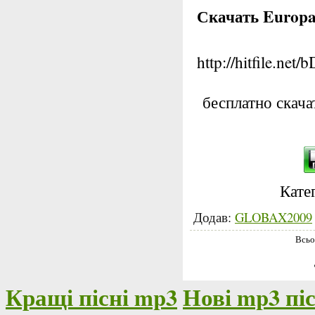
Скачать Europa
http://hitfile.ne
бесплатно скача
Катег
Додав:
GLOBAX2009
Всьо
Кращі пісні mp3
Нові mp3 піс