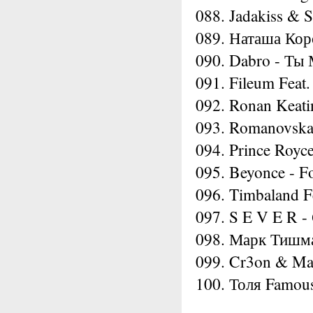
088. Jadakiss & S
089. Наташа Коро
090. Dabro - Ты
091. Fileum Feat.
092. Ronan Keati
093. Romanovska
094. Prince Royce
095. Beyonce - F
096. Timbaland Fe
097. S E V E R 
098. Марк Тишма
099. Cr3on & Ma
100. Толя Famou