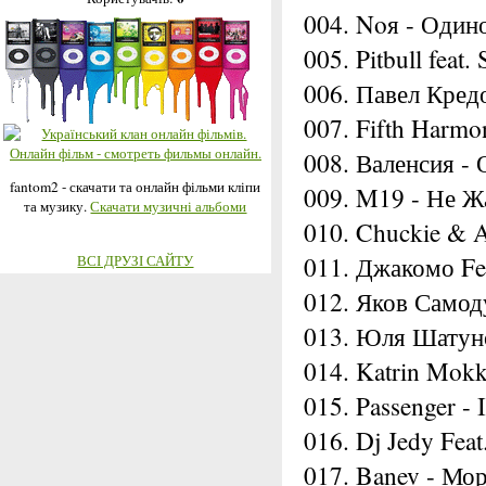
004. Noя - Один
005. Pitbull feat
006. Павел Кред
007. Fifth Harmon
008. Валенсия -
fantom2 - скачати та онлайн фільми кліпи
009. M19 - Не Ж
та музику.
Скачати музичні альбоми
010. Chuckie & A
011. Джакомо Fe
ВСІ ДРУЗІ САЙТУ
012. Яков Самод
013. Юля Шатун
014. Katrin Mokk
015. Passenger - 
016. Dj Jedy Fea
017. Banev - Мо