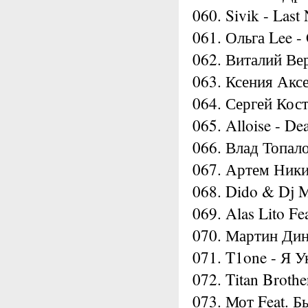
060. Sivik - Last
061. Ольга Lee -
062. Виталий Ве
063. Ксения Акс
064. Сергей Кос
065. Alloise - D
066. Влад Топал
067. Артем Ники
068. Dido & Dj M
069. Alas Lito Fe
070. Мартин Дин
071. T1one - Я 
072. Titan Broth
073. Мот Feat. Б