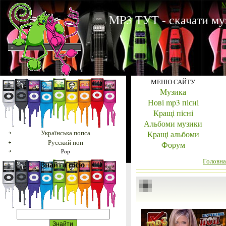
M
MP3 ТУТ - скачати му
МЕНЮ САЙТУ
Музика
Нові mp3 пісні
Кращі пісні
Альбоми музики
Українська попса
Кращі альбоми
Русский поп
Форум
Pop
Головна
Знайти пісю