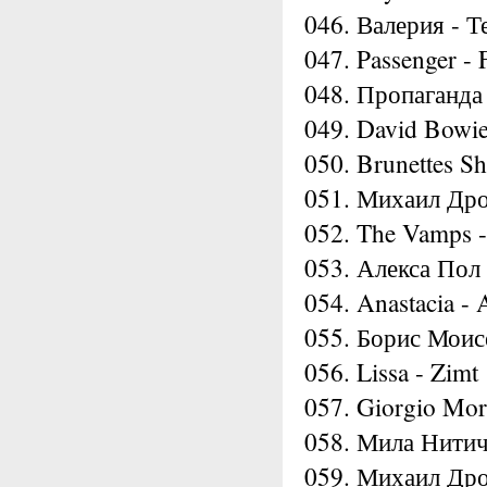
046. Валерия - 
047. Passenger - 
048. Пропаганда
049. David Bowie
050. Brunettes S
051. Михаил Дро
052. The Vamps 
053. Алекса Пол
054. Anastacia -
055. Борис Моис
056. Lissa - Zimt
057. Giorgio Mor
058. Мила Нитич
059. Михаил Др