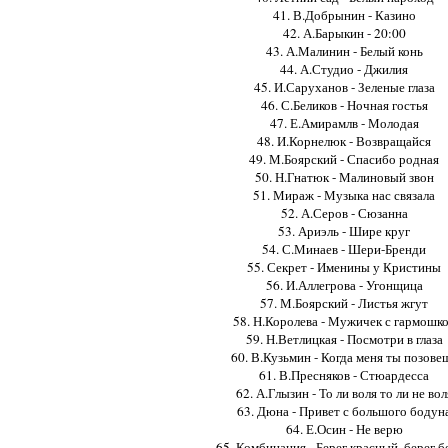
41. В.Добрынин - Казино
42. А.Барыкин - 20:00
43. А.Малинин - Белый конь
44. А.Студио - Джилия
45. И.Саруханов - Зеленые глаза
46. С.Беликов - Ночная гостья
47. Е.Амирамлв - Молодая
48. И.Корнелюк - Возвращайся
49. М.Боярский - Спасибо родная
50. Н.Гнатюк - Малиновый звон
51. Мираж - Музыка нас связала
52. А.Серов - Сюзанна
53. Ариэль - Шире круг
54. С.Минаев - Шери-Бренди
55. Секрет - Именины у Кристины
56. И.Аллегрова - Угонщица
57. М.Боярский - Листья жгут
58. Н.Королева - Мужичек с гармошк
59. Н.Ветлицкая - Посмотри в глаза
60. В.Кузьмин - Когда меня ты позове
61. В.Пресняков - Стюардесса
62. А.Глызин - То ли воля то ли не вол
63. Дюна - Привет с большого бодун
64. Е.Осин - Не верю
65. Комбинация - Берег красный, берег 