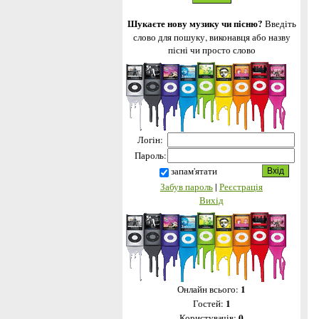
Шукаєте нову музику чи пісню?
Введіть
слово для пошуку, виконавця або назву
пісні чи просто слово
Логін:
Пароль:
запам'ятати
Забув пароль
|
Реєстрація
Вихід
1
Онлайн всього:
1
Гостей:
0
Користувачів: