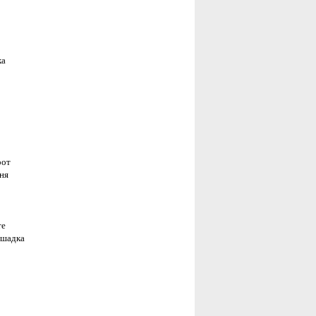
ка
рот
еня
те
ошадка