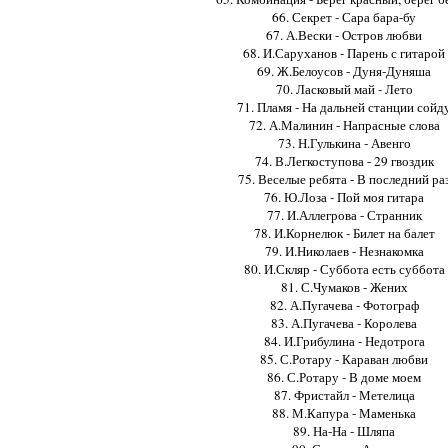
66. Секрет - Сара бара-бу
67. А.Вески - Остров любви
68. И.Саруханов - Парень с гитарой
69. Ж.Белоусов - Дуня-Дуняша
70. Ласковый май - Лето
71. Пламя - На дальней станции сойд
72. А.Малинин - Напрасные слова
73. Н.Гулькина - Авенго
74. В.Легкоступова - 29 гвоздик
75. Веселые ребята - В последний ра
76. Ю.Лоза - Пой моя гитара
77. И.Аллегрова - Странник
78. И.Корнелюк - Билет на балет
79. И.Николаев - Незнакомка
80. И.Скляр - Суббота есть суббота
81. С.Чумаков - Жених
82. А.Пугачева - Фотограф
83. А.Пугачева - Королева
84. И.Грибулина - Недотрога
85. С.Ротару - Караван любви
86. С.Ротару - В доме моем
87. Фристайл - Метелица
88. М.Капура - Маменька
89. На-На - Шляпа