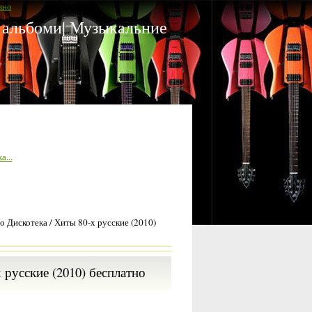
вно
 альбоми| Музыкальние
а...
о Дискотека / Хиты 80-х русские (2010)
 русские (2010) бесплатно