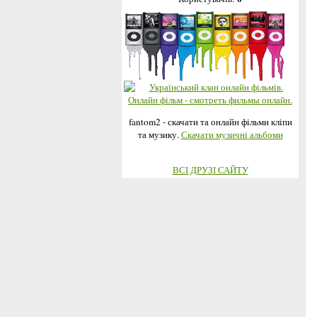
fantom2 - скачати та онлайн фільми кліпи
та музику.
Скачати музичні альбоми
ВСІ ДРУЗІ САЙТУ