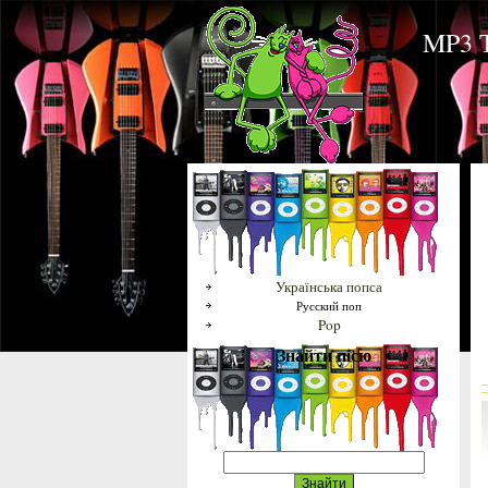
MP3 Т
Українська попса
Русский поп
Pop
Знайти пісю