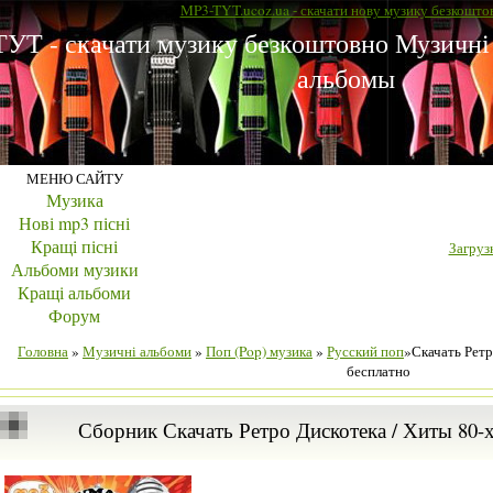
MP3-TYT.ucoz.ua - скачати нову музику безкошто
УТ - скачати музику безкоштовно Музичні
альбомы
МЕНЮ САЙТУ
Музика
Нові mp3 пісні
Кращі пісні
Загрузк
Альбоми музики
Кращі альбоми
Форум
Головна
»
Музичні альбоми
»
Поп (Pop) музика
»
Русский поп
»Скачать Ретр
бесплатно
Сборник Скачать Ретро Дискотека / Хиты 80-х