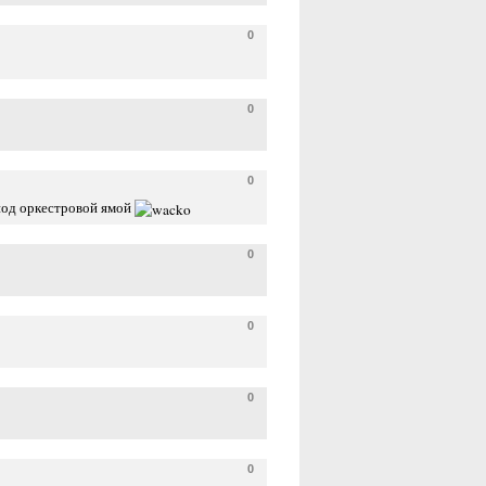
0
0
0
 под оркестровой ямой
0
0
0
0