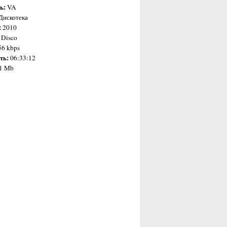
ь:
VA
Дискотека
:
2010
 Disco
56 kbps
ть:
06:33:12
1 Mb