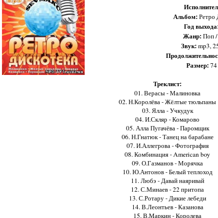
Исполнител
Альбом:
Ретро 
Год выхода
Жанр:
Поп /
Звук:
mp3, 2
Продолжительнос
Размер:
74
Треклист:
01. Верасы - Малиновка
02. Н.Королёва - Жёлтые тюльпаны
03. Ялла - Учкудук
04. И.Скляр - Комарово
05. Алла Пугачёва - Паромщик
06. Н.Гнатюк - Танец на барабане
07. И.Аллегрова - Фотография
08. Комбинация - American boy
09. О.Газманов - Морячка
10. Ю.Антонов - Белый теплоход
11. Любэ - Давай наяривай
12. С.Минаев - 22 притопа
13. С.Ротару - Дикие лебеди
14. В.Леонтьев - Казанова
15. В.Маркин - Королева