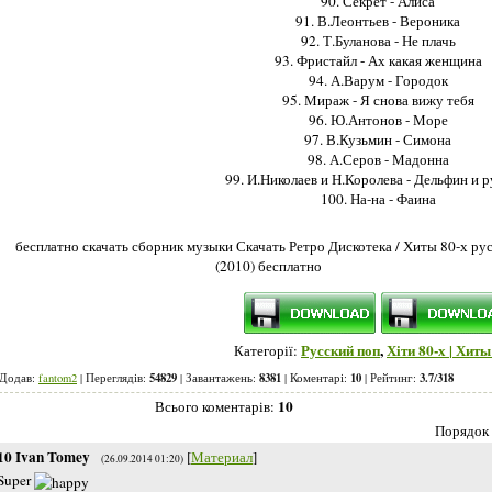
90. Секрет - Алиса
91. В.Леонтьев - Вероника
92. Т.Буланова - Не плачь
93. Фристайл - Ах какая женщина
94. А.Варум - Городок
95. Мираж - Я снова вижу тебя
96. Ю.Антонов - Море
97. В.Кузьмин - Симона
98. А.Серов - Мадонна
99. И.Николаев и Н.Королева - Дельфин и р
100. На-на - Фаина
бесплатно скачать сборник музыки Скачать Ретро Дискотека / Хиты 80-х ру
(2010) бесплатно
Русский поп
,
Хіти 80-х | Хиты
Категорії:
54829
8381
10
3.7
318
Додав:
fantom2
| Переглядів:
| Завантажень:
| Коментарі:
| Рейтинг
:
/
10
Всього коментарів
:
Порядок 
10
Ivan Tomey
[
Материал
]
(26.09.2014 01:20)
Super