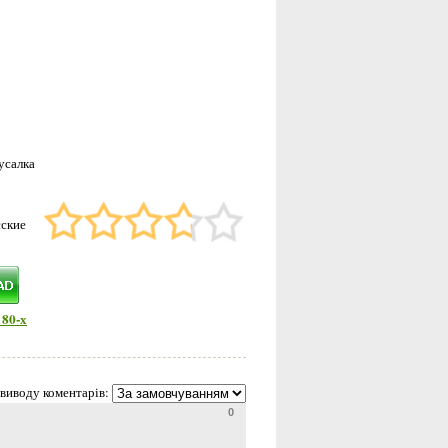
усалка
сские
 80-х
виводу коментарів:
0