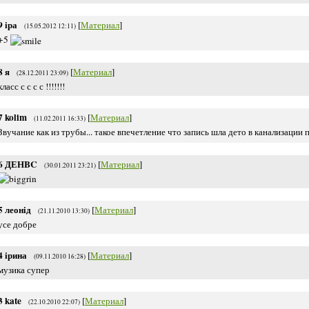
9
іра
[
Материал
]
(15.05.2012 12:11)
+5
8
я
[
Материал
]
(28.12.2011 23:09)
класс с с с с !!!!!!!
7
kolim
[
Материал
]
(11.02.2011 16:33)
Звучание как из трубы... такое впечетление что запись шла дето в канализации
6
ДЕНBC
[
Материал
]
(30.01.2011 23:21)
5
леонід
[
Материал
]
(21.11.2010 13:30)
усе добре
4
ірина
[
Материал
]
(09.11.2010 16:28)
музика супер
3
kate
[
Материал
]
(22.10.2010 22:07)