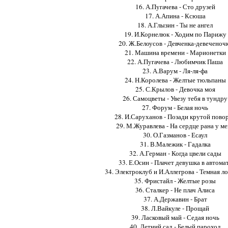
16. А.Пугачева - Сто друзей
17. А.Апина - Ксюша
18. А.Глызин - Ты не ангел
19. И.Корнелюк - Ходим по Парижу
20. Ж.Белоусов - Девченка-девеченоч
21. Машина времени - Марионетки
22. А.Пугачева - Любимчик Паша
23. А.Варум - Ля-ля-фа
24. Н.Королева - Желтые тюльпаны
25. С.Крылов - Девочка моя
26. Самоцветы - Увезу тебя в тундру
27. Форум - Белая ночь
28. И.Саруханов - Позади крутой пово
29. М.Журавлева - На сердце рана у м
30. О.Газманов - Есаул
31. В.Малежик - Гадалка
32. А.Герман - Когда цвели сады
33. Е.Осин - Плачет девушка в автома
34. Электроклуб и И.Аллегрова - Темная л
35. Фристайл - Желтые розы
36. Сталкер - Не плач Алиса
37. А.Державин - Брат
38. Л.Вайкуле - Прощай
39. Ласковый май - Седая ночь
40. Летний сад - Белый пароход